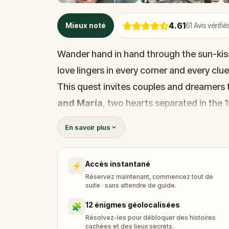
4.61
Mieux noté
61
Avis vérifié
Wander hand in hand through the sun-kis
love lingers in every corner and every clu
This quest invites couples and dreamers 
and María
, two hearts separated in the
Follow their trail through charming alley
En savoir plus
La Lonja
and the majestic
Cathedral of
poetic clues, and rediscover the magic of
Accès instantané
⚡
journey made for two, filled with laughter
Réservez maintenant, commencez tout de
forget.
suite · sans attendre de guide.
Ready to fall in love all over again?
12 énigmes géolocalisées
🧩
Résolvez-les pour débloquer des histoires
cachées et des lieux secrets.