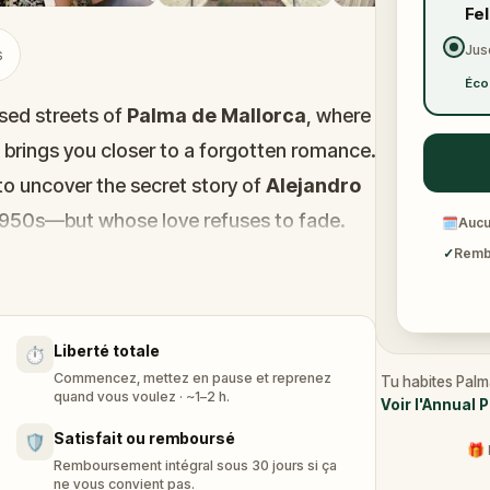
Fe
Jus
s
Éco
sed streets of
Palma de Mallorca
, where
e brings you closer to a forgotten romance.
to uncover the secret story of
Alejandro
 1950s—but whose love refuses to fade.
🗓
Aucu
ways, timeless plazas, and hidden gems like
✓
Rembo
 Palma
. Solve playful puzzles, unlock
 connection. It’s more than a walk—it’s a
Liberté totale
⏱️
, curiosity, and moments you’ll never
Commencez, mettez en pause et reprenez
Tu habites Palm
quand vous voulez · ~1–2 h.
Voir l'Annual 
Satisfait ou remboursé
🛡️
🎁 
Remboursement intégral sous 30 jours si ça
ne vous convient pas.