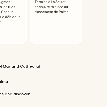
nigmes
Termine à La Seu et
 les rues
découvre ta place au
i. Chaque
classement de Palma.
lue débloque
.
el Mar and Cathedral
Palma
rne and discover