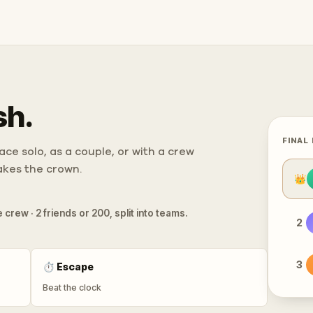
sh.
FINAL
ce solo, as a couple, or with a crew
takes the crown.
👑
 crew · 2 friends or 200, split into teams.
2
3
⏱
Escape
Beat the clock