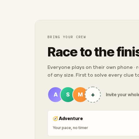
BRING YOUR CREW
Race to the fini
Everyone plays on their own phone · ra
of any size. First to solve every clue 
+
A
S
M
Invite your whole
🧭
Adventure
Your pace, no timer