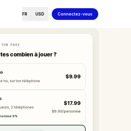
FR
USD
Connectez-vous
 TON PASS
tes combien à jouer ?
lo
$9.99
e toi, sur ton téléphone
o
$17.99
oueurs, 2 téléphones
$9.00/personne
nomise 9%