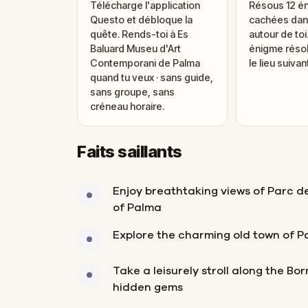
Télécharge l'application
Résous 12 é
Questo et débloque la
cachées dans
quête. Rends-toi à Es
autour de to
Baluard Museu d'Art
énigme réso
Contemporani de Palma
le lieu suivant
quand tu veux · sans guide,
sans groupe, sans
créneau horaire.
Faits saillants
Enjoy breathtaking views of Parc d
of Palma
Explore the charming old town of 
Take a leisurely stroll along the Bo
hidden gems