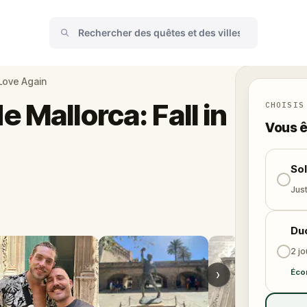
 Love Again
 Mallorca: Fall in
CHOISIS
Vous ê
So
Just
Du
2 j
›
Éco