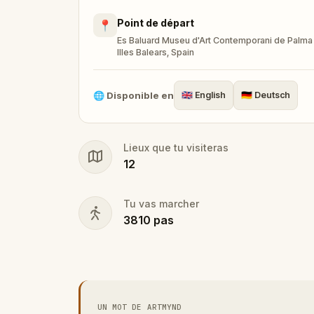
Point de départ
📍
Es Baluard Museu d'Art Contemporani de Palma · 
Illes Balears, Spain
🌐
Disponible en
🇬🇧
English
🇩🇪
Deutsch
Lieux que tu visiteras
12
Tu vas marcher
3810
pas
UN MOT DE ARTMYND