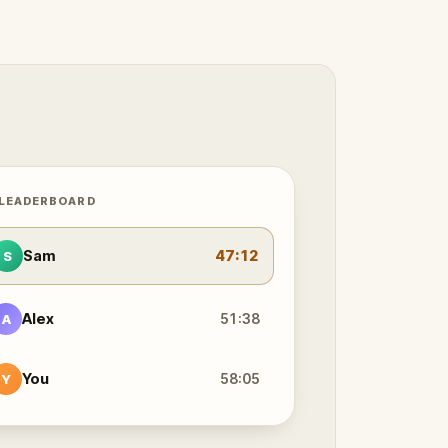
 LEADERBOARD
Sam
47:12
S
Alex
51:38
A
You
58:05
Y