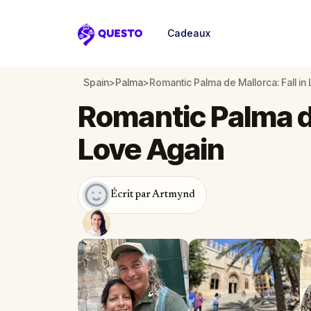
Cadeaux
Questo
Spain
>
Palma
>
Romantic Palma de Mallorca: Fall in
Romantic Palma de
Love Again
Écrit par Artmynd