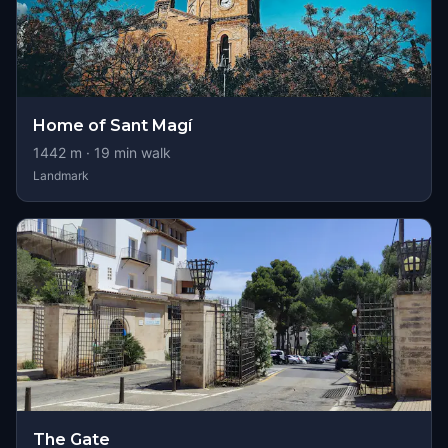
Home of Sant Magí
1442
m ·
19
min walk
Landmark
The Gate