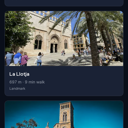
La Llotja
697
m ·
9
min walk
Landmark