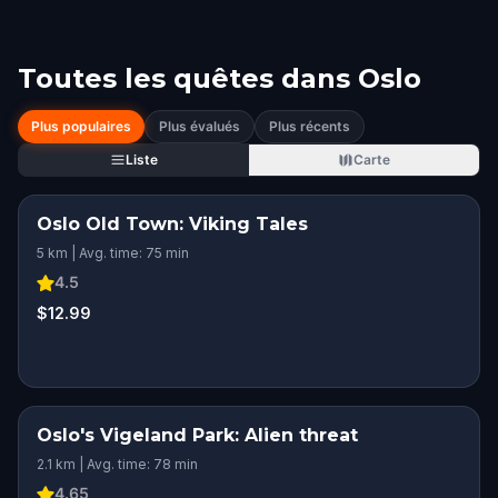
Toutes les quêtes dans
Oslo
Plus populaires
Plus évalués
Plus récents
Liste
Carte
Oslo Old Town: Viking Tales
5 km | Avg. time: 75 min
4.5
$12.99
Oslo's Vigeland Park: Alien threat
2.1 km | Avg. time: 78 min
4.65