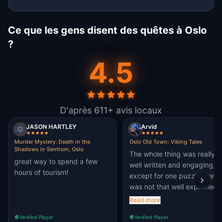
Ce que les gens disent des quêtes à Oslo
?
4.5
D'après 611+ avis locaux
JASON HARTLEY
Arvid
Murder Mystery: Death in the
Oslo Old Town: Viking Tales
Shadows in Sentrum, Oslo
The whole thing was really
great way to spend a few
well written and engaging,
hours of tourism!
except for one puzzle that
was not that well explained, 
was all amazing!
Read more
Verified Player
Verified Player