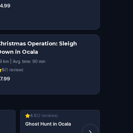
4.99
Christmas Operation: Sleigh
Down in Ocala
.9 km | Avg. time: 90 min
5
(
1
review)
7.99
4.5
(
2
reviews)
5
(
1
revie
Ghost Hunt in Ocala
Murder My
Date Night 