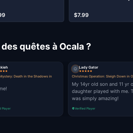
99
$7.99
 des quêtes à Ocala ?
ckieh
Lady Gator
Mystery: Death in the Shadows in
Christmas Operation: Sleigh Down in O
My 14yr old son and 11 yr 
ime!
daughter played with me. T
was simply amazing!
d Player
Verified Player