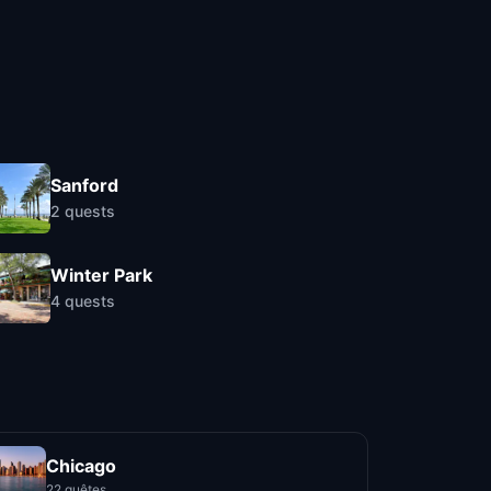
Sanford
2
quests
Winter Park
4
quests
Chicago
22 quêtes