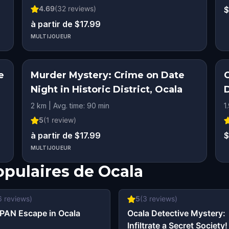
4.69
(
32
reviews)
$
à partir de $17.99
MULTIJOUEUR
e
Murder Mystery: Crime on Date
Night in Historic District, Ocala
2 km | Avg. time: 90 min
1
5
(
1
review)
à partir de $17.99
$
MULTIJOUEUR
opulaires de
Ocala
6
reviews)
5
(
3
reviews)
PAN Escape in Ocala
Ocala Detective Mystery:
Infiltrate a Secret Society!