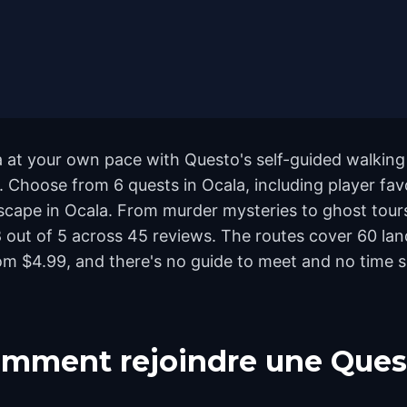
a at your own pace with Questo's self-guided walking
d. Choose from 6 quests in Ocala, including player fav
ape in Ocala. From murder mysteries to ghost tours, 
4.8 out of 5 across 45 reviews. The routes cover 60 
rom $4.99, and there's no guide to meet and no time s
mment rejoindre une Ques