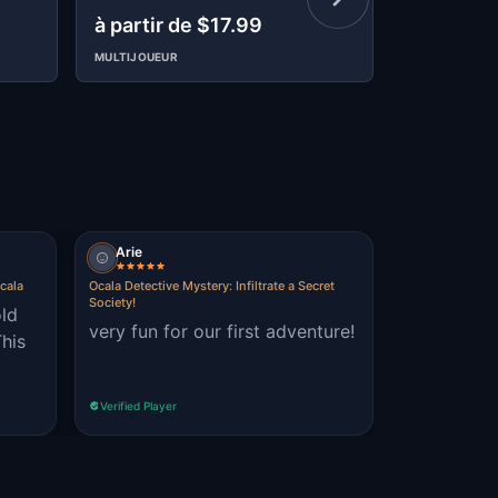
Ocala
à partir de $17.99
à partir 
MULTIJOUEUR
MULTIJOUEUR
Arie
cala
Ocala Detective Mystery: Infiltrate a Secret
Society!
old
very fun for our first adventure!
his
Verified Player