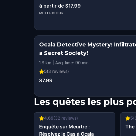
à partir de $17.99
MULTIJOUEUR
Ocala Detective Mystery: Infiltrat
a Secret Society!
1.8 km | Avg. time: 90 min
5
(
3
reviews)
$7.99
Les quêtes les plus p
4.69
(
32
reviews)
5
(
Enquête sur Meurtre :
The 
Résolvez le Cas à Ocala