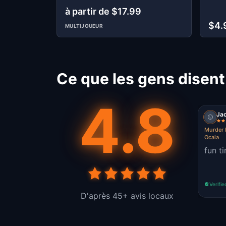
à partir de $17.99
$4.
MULTIJOUEUR
Ce que les gens disent
4.8
Ja
Murder 
Ocala
fun t
Verifie
D'après 45+ avis locaux