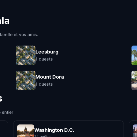
la
famille et vos amis.
Leesburg
1
quests
Mount Dora
1
quests
s
 entier
Washington D.C.
24 quêtes