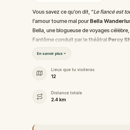
Vous savez ce qu’on dit, “
Le fiancé est to
l’amour tourne mal pour
Bella Wanderlu
Bella, une blogueuse de voyages célèbre,
Fantôme conduit par le théâtral
Percy S
découvrir la vérité.
En savoir plus
Est-ce que ce meutre a été commis par Wa
Ou par Percy, le guide au penchant pour 
Lieux que tu visiteras
12
Ou encore par quelqu’un d’autre, tapis da
🔎 Rassemblez les indices, interrogez 
Distance totale
meurtrier avant qu’il ne frappe à nouv
2.4
km
preuves.