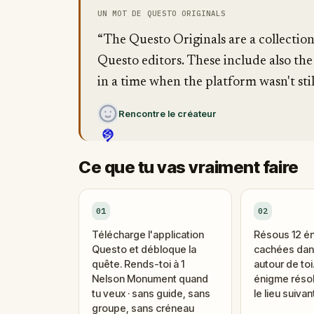
UN MOT DE QUESTO ORIGINALS
“The Questo Originals are a collectio
Questo editors. These include also the
in a time when the platform wasn't stil
Rencontre le créateur
Ce que tu vas vraiment faire
01
02
Télécharge l'application
Résous 12 é
Questo et débloque la
cachées dans
quête. Rends-toi à 1
autour de to
Nelson Monument quand
énigme réso
tu veux · sans guide, sans
le lieu suivant
groupe, sans créneau