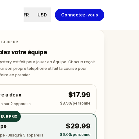
FR
USD
Connectez-vous
TIJOUEUR
lez votre équipe
stery est fait pour jouer en équipe. Chacun reçoit
sur son propre téléphone et fait la course pour
faire en premier.
$17.99
re à deux
$8.99/personne
s sur 2 appareils
LEUR PRIX
$29.99
upe
$6.00/personne
pe · Jusqu'à 5 appareils