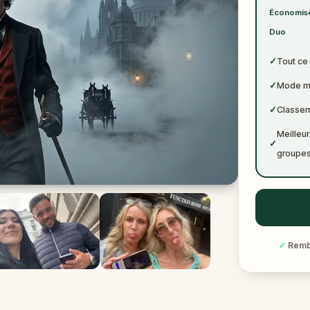
✓
Économise
✓
Duo
✓
Tout ce 
✓
Mode mu
✓
Classem
Meilleur
✓
groupes
✓
Rembo