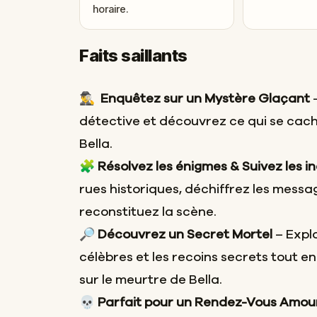
horaire.
Faits saillants
🕵️‍♂️
Enquêtez sur un Mystère Glaçant
–
détective et découvrez ce qui se cach
Bella.
🧩
Résolvez les énigmes & Suivez les i
rues historiques, déchiffrez les mess
reconstituez la scène.
🔎
Découvrez un Secret Mortel
– Expl
célèbres et les recoins secrets tout e
sur le meurtre de Bella.
💀
Parfait pour un Rendez-Vous Amo