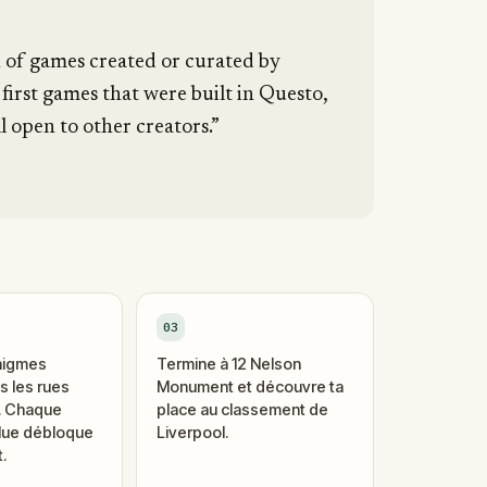
n of games created or curated by
 first games that were built in Questo,
l open to other creators.”
03
nigmes
Termine à 12 Nelson
 les rues
Monument et découvre ta
i. Chaque
place au classement de
lue débloque
Liverpool.
.