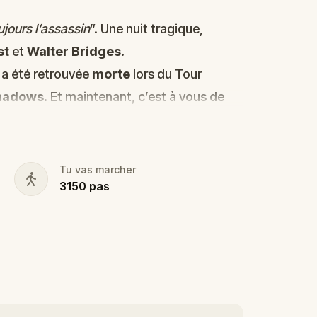
ujours l’assassin
”. Une nuit tragique,
st
et
Walter Bridges
.
 a été retrouvée
morte
lors du Tour
hadows
. Et maintenant, c’est à vous de
lter, le fiancé obsessif ?
le grand spectacle ?
Tu vas marcher
3150
pas
ns l’ombre ?
les suspects, et révélez le véritable
eau. Préparez de quoi noter les