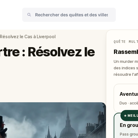
 Résolvez le Cas à Liverpool
QUÊTE MUL
re : Résolvez le
Rassemb
Un murder my
des indices 
résoudre l'af
Aventu
Duo · accè
★
MEIL
✓
En gro
✓
Pass grou