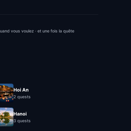
and vous voulez · et une fois la quête
Hoi An
2
quests
Hanoi
3
quests