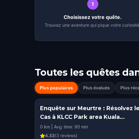
1
Choisissez votre quête.
Trouvez une aventure qui pique votre curiosité
Toutes les quêtes da
Plus populaires
Plus évalués
Plus réc
Enquête sur Meurtre : Résolvez l
Cas à KLCC Park area Kuala
Lumpur
0 km | Avg. time: 90 min
4.33
(
3
reviews)