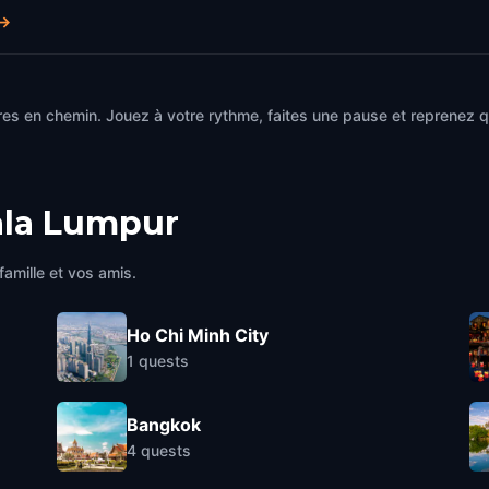
→
es en chemin. Jouez à votre rythme, faites une pause et reprenez qu
la Lumpur
famille et vos amis.
Ho Chi Minh City
1
quests
Bangkok
4
quests