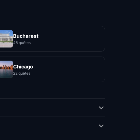
Bucharest
48 quêtes
Chicago
22 quêtes
?