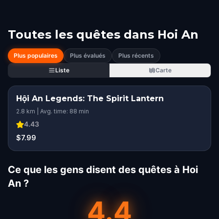
Toutes les quêtes dans
Hoi An
Plus populaires
Plus évalués
Plus récents
Liste
Carte
Hội An Legends: The Spirit Lantern
2.8 km | Avg. time: 88 min
4.43
$7.99
Ce que les gens disent des quêtes à Hoi
An ?
4.4