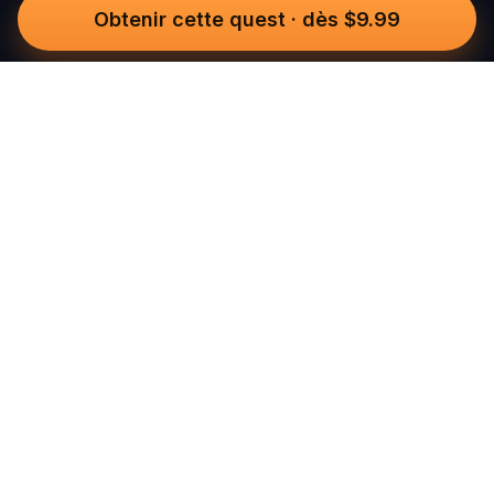
Obtenir cette quest
·
dès $9.99
Questo
Dans un monde de plus en plus virtuel,
Questo te reconnecte au réel. Nos
quests t’invitent à sortir, rencontrer du
monde et créer des souvenirs
inoubliables – une ville à la fois. Chaque
expérience est imaginée par notre
communauté de plus de 30 000
conteurs du monde entier, pour être
vécue à pied, en jouant, et pleinement
ressentie.