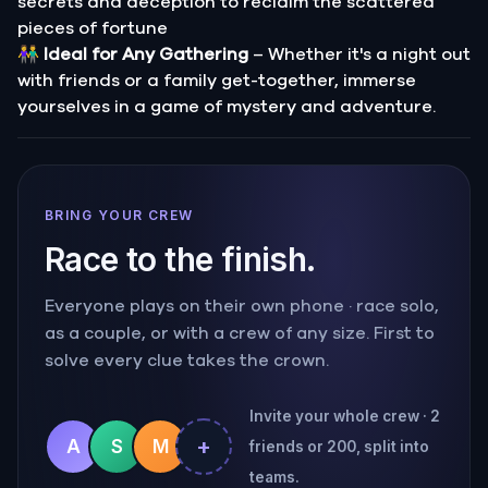
secrets and deception to reclaim the scattered
pieces of fortune
👫
Ideal for Any Gathering
– Whether it's a night out
with friends or a family get-together, immerse
yourselves in a game of mystery and adventure.
BRING YOUR CREW
Race to the finish.
Everyone plays on their own phone · race solo,
as a couple, or with a crew of any size. First to
solve every clue takes the crown.
Invite your whole crew · 2
+
A
S
M
friends or 200, split into
teams.