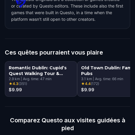
or curated by Questo editors. These include also the first
games that were built in Questo, in a time when the
platform wasn't still open to other creators.
Ces quêtes pourraient vous plaire
Romantic Dublin: Cupid’s
Old Town Dublin: Famo
Quest Walking Tour &
Pubs
Escape Game
2.9
km
|
Avg. time:
47
min
3.1
km
|
Avg. time:
66
min
★
4.3
(
351
)
★
4.4
(
172
)
$9.99
$9.99
Comparez Questo aux visites guidées à
pied