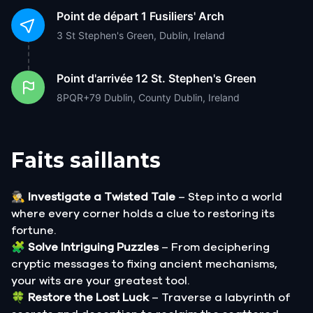
Point de départ
1 Fusiliers' Arch
3 St Stephen's Green, Dublin, Ireland
Point d'arrivée
12 St. Stephen's Green
8PQR+79 Dublin, County Dublin, Ireland
Faits saillants
🕵️‍♂️
Investigate a Twisted Tale
– Step into a world
where every corner holds a clue to restoring its
fortune.
🧩
Solve Intriguing Puzzles
– From deciphering
cryptic messages to fixing ancient mechanisms,
your wits are your greatest tool.
🍀
Restore the Lost Luck
– Traverse a labyrinth of