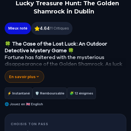
Lucky Treasure Hunt: The Golden
Shamrock in Dublin
Lucky Treasure Hunt: The Golden Shamrock in Dub
4.64
Mieux noté
11
Critiques
🍀
The Case of the Lost Luck: An Outdoor
Detective Mystery Game
🍀
Fortune has faltered with the mysterious
disappearance of the Golden Shamrock. As luck
spirals into chaos—clocks stop, signs fall, and the
En savoir plus
bakery's ovens cool—you are summoned to
unravel this enigma.
Was it the reticent leprechaun, Rusty, with his
⚡ Instantané
🛡 Remboursable
🧩 12 énigmes
mischievous past? Finn McGuire, the desperate
pub owner last seen with the shamrock? Or
🌐
Jouez en
🇬🇧 English
perhaps the mayor himself, whose ambitions
might be fueled by the town's misfortune?
CHOISIS TON PASS