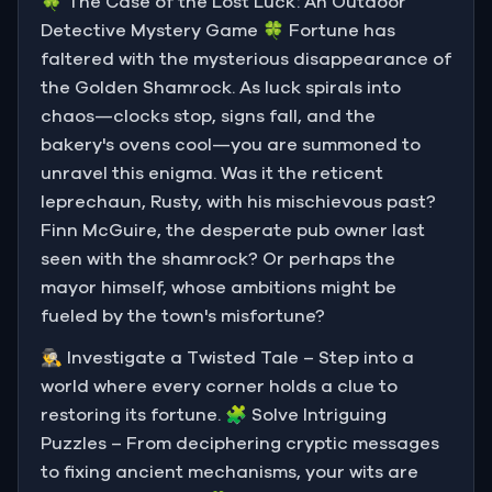
🍀 The Case of the Lost Luck: An Outdoor
Detective Mystery Game 🍀 Fortune has
faltered with the mysterious disappearance of
the Golden Shamrock. As luck spirals into
chaos—clocks stop, signs fall, and the
bakery's ovens cool—you are summoned to
unravel this enigma. Was it the reticent
leprechaun, Rusty, with his mischievous past?
Finn McGuire, the desperate pub owner last
seen with the shamrock? Or perhaps the
mayor himself, whose ambitions might be
fueled by the town's misfortune?
🕵️‍♂️ Investigate a Twisted Tale – Step into a
world where every corner holds a clue to
restoring its fortune. 🧩 Solve Intriguing
Puzzles – From deciphering cryptic messages
to fixing ancient mechanisms, your wits are