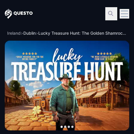
Questo
Ireland
>
Dublin
>
Lucky Treasure Hunt: The Golden Shamrock in Dublin
‹
›