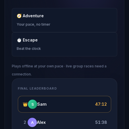
🧭
Adventure
Your pace, no timer
⏱
Escape
Beat the clock
Plays offline at your own pace · live group races need a
connection.
FINAL LEADERBOARD
👑
Sam
47:12
S
2
Alex
51:38
A