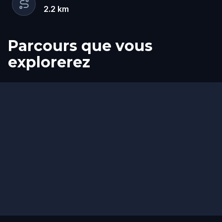
2.2
km
Parcours que vous
explorerez
Départ
Arrivée