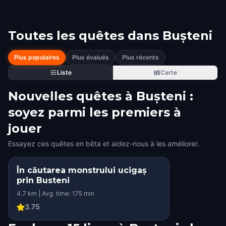
Toutes les quêtes dans
Bușteni
Plus populaires
Plus évalués
Plus récents
Liste
Carte
Nouvelles quêtes à Bușteni :
soyez parmi les premiers à
jouer
Essayez ces quêtes en bêta et aidez-nous à les améliorer.
În căutarea monstrului ucigaș
prin Busteni
4.7 km | Avg. time: 175 min
3.75