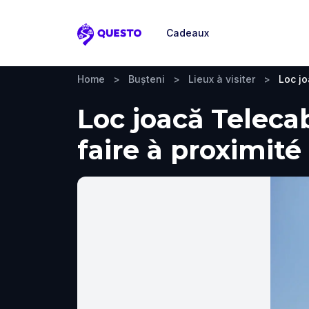
Cadeaux
Questo
Home
>
Bușteni
>
Lieux à visiter
>
Loc j
Loc joacă Telecab
faire à proximité