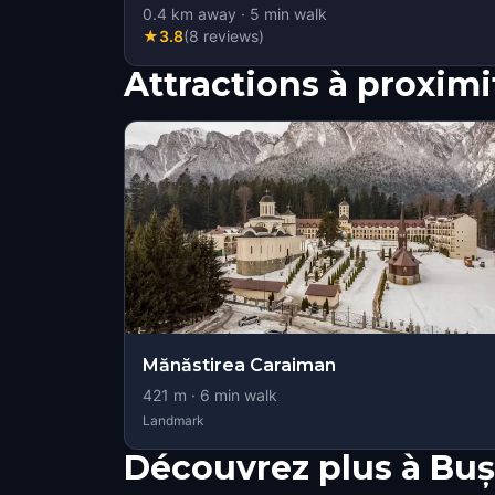
0.4
km away
·
5
min walk
★
3.8
(
8
reviews
)
Attractions à proximi
Mănăstirea Caraiman
421
m ·
6
min walk
Landmark
Découvrez plus à Buș