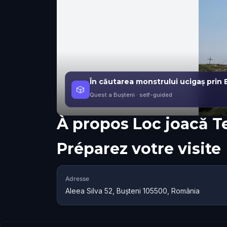
În căutarea monstrului ucigaș prin 
🎲
Quest a Bușteni
· self-guided
À propos
Loc joacă T
Préparez votre visite
Adresse
Aleea Silva 52, Bușteni 105500, România