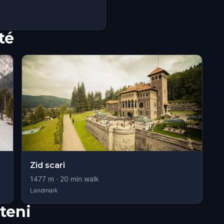
té
Zid scari
1477
m ·
20
min walk
Landmark
teni