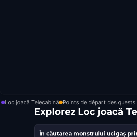
Loc joacă Telecabină
Points de départ des quests
Explorez Loc joacă T
În căutarea monstrului ucigaș pri