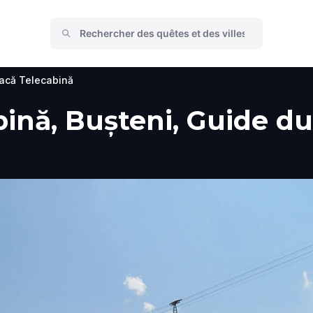
oacă Telecabină
ină, Bușteni, Guide du 