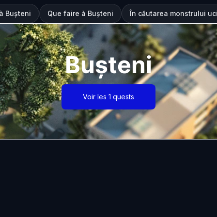
 à Bușteni
Que faire à Bușteni
În căutarea monstrului uc
Bușteni
Voir les 1 quests