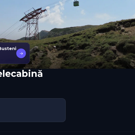
Busteni
→
elecabină