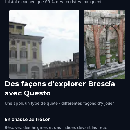
l'histoire cachée que 99 % des touristes manquent
Des façons d'explorer Brescia
PIAZZA DEL MERCATO
PIAZZA DEL FORO
avec Questo
Brescia
,
Italy
Brescia
,
Italy
Une appli, un type de quête · différentes façons d'y jouer.
En chasse au trésor
Résolvez des énigmes et des indices devant les lieux