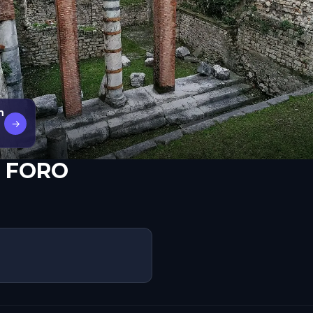
n
→
L FORO