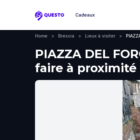
Cadeaux
Questo
Home
>
Brescia
>
Lieux à visiter
>
PIAZZ
PIAZZA DEL FORO,
faire à proximité