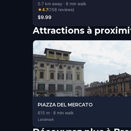
0.7
km away
·
8
min walk
★
4.7
(
158
reviews
)
$9.99
Attractions à proximi
PIAZZA DEL MERCATO
615
m ·
8
min walk
Landmark