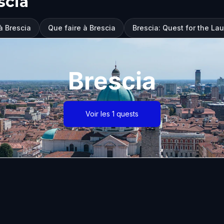
scia
 à Brescia
Que faire à Brescia
Brescia: Quest for the La
Brescia
Voir les 1 quests