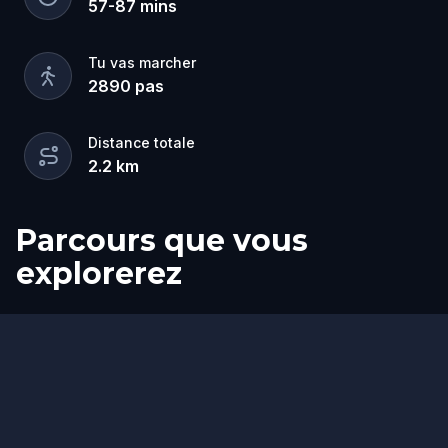
57
-
87
mins
Tu vas marcher
2890
pas
Distance totale
2.2
km
Parcours que vous
explorerez
Départ
Arrivée