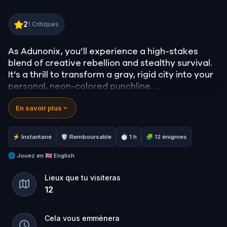
Adunonix: The Great Flower City Artist, in Breda
2
1
Critiques
As Adunonix, you’ll experience a high-stakes
blend of creative rebellion and stealthy survival.
It’s a thrill to transform a gray, rigid city into your
personal, neon-colored punchline.
En savoir plus
Players should dive in for the unique
"Renaissance" mechanics and the emotional
weight of defying a master.
⚡ Instantané
🛡 Remboursable
⏱ 1 h
🧩 12 énigmes
Will your art live forever, or will the "Toad
🌐
Jouez en
🇬🇧 English
Officials" scrub you from history?
Lieux que tu visiteras
12
Cela vous emmènera