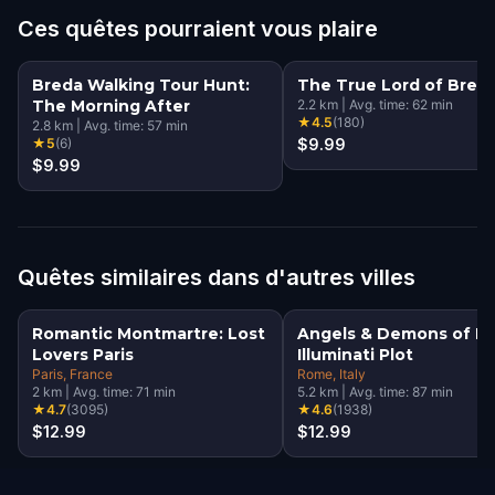
Ces quêtes pourraient vous plaire
Breda Walking Tour Hunt:
The True Lord of Bred
The Morning After
2.2
km
|
Avg. time:
62
min
★
4.5
(
180
)
2.8
km
|
Avg. time:
57
min
★
5
(
6
)
$9.99
$9.99
Quêtes similaires dans d'autres villes
Romantic Montmartre: Lost
Angels & Demons of R
Lovers Paris
Illuminati Plot
Paris
, France
Rome
, Italy
2
km
|
Avg. time:
71
min
5.2
km
|
Avg. time:
87
min
★
4.7
(
3095
)
★
4.6
(
1938
)
$12.99
$12.99