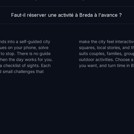
Faut-il réserver une activité à Breda à l'avance ?
ds into a self-guided city
tice side streets, public
lues on your phone, solve
o miss on a normal walk. It
to stop. There is no guide
explorers who like flexible
when the day works for you.
king games, pause whenever
 checklist of sights. Each
you want, and turn time in B
d small challenges that