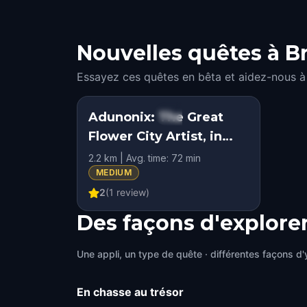
Nouvelles quêtes à Br
Essayez ces quêtes en bêta et aidez-nous à 
Adunonix: The Great
STEP INTO THE STORY
Flower City Artist, in
KIDS' FAVORITE
Breda
2.2 km | Avg. time: 72 min
MEDIUM
2
(
1
review)
Des façons d'explore
Une appli, un type de quête · différentes façons d'y
En chasse au trésor