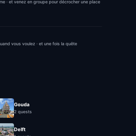
hme · et venez en groupe pour décrocher une place
and vous voulez · et une fois la quête
Gouda
2
quests
Delft