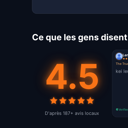
Ce que les gens disent
Len
4.5
The Tru
kei l
Verifie
D'après 187+ avis locaux