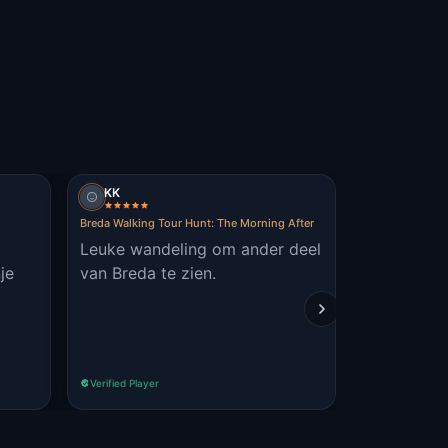
KK
Bjorn
Breda Walking Tour Hunt: The Morning After
The True Lord o
Leuke wandeling om ander deel
de antwoor
je
van Breda te zien.
bij begijnh
duidelijk.
met ingan
Verified Player
Verified Player