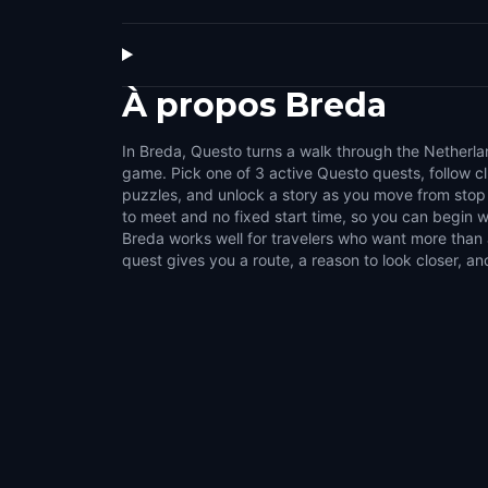
À propos
Breda
In Breda, Questo turns a walk through the Netherlan
make the city feel interactive. Use the game to no
game. Pick one of 3 active Questo quests, follow c
squares, local stories, and the details that are easy t
puzzles, and unlock a story as you move from stop 
suits couples, families, groups of friends, and solo 
to meet and no fixed start time, so you can begin 
outdoor activities. Choose a compact set of wal
Breda works well for travelers who want more than a
quest gives you a route, a reason to look closer, an