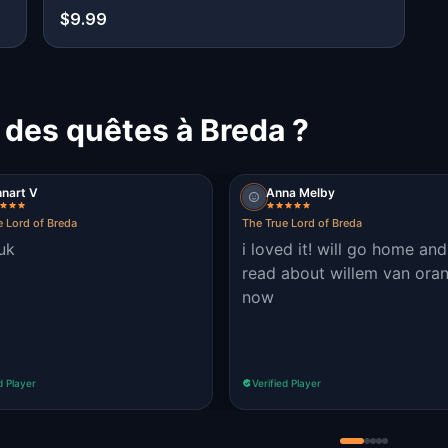
$9.99
 des quêtes à Breda ?
nart V
Anna Melby
e Lord of Breda
The True Lord of Breda
euk
i loved it! will go home and
read about willem van oran
now
d Player
Verified Player