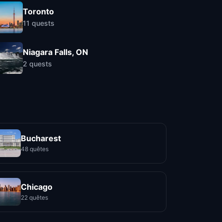
Toronto
11
quests
Niagara Falls, ON
2
quests
Bucharest
48 quêtes
Chicago
22 quêtes