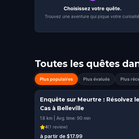
Choisissez votre quête.
Trouvez une aventure qui pique votre curiosité
Toutes les quêtes da
Plus populaires
Plus évalués
Plus réc
Enquête sur Meurtre : Résolvez l
Cas à Belleville
1.8 km | Avg. time: 90 min
4
(
1
review)
à partir de $17.99