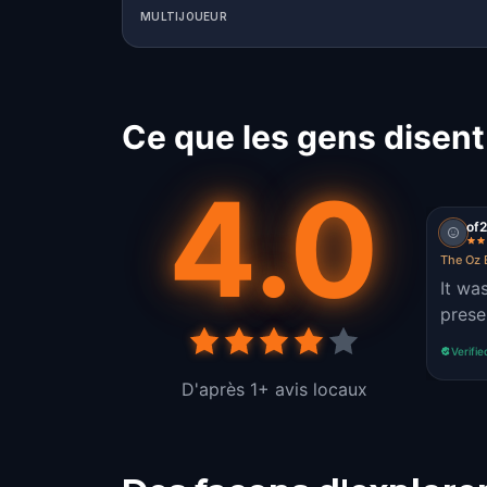
MULTIJOUEUR
Ce que les gens disent 
4.0
of
The Oz E
It wa
prese
Verifie
D'après 1+ avis locaux