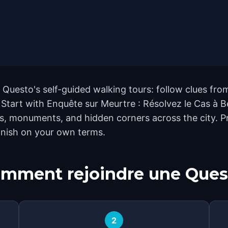
h Questo's self-guided walking tours: follow clues f
. Start with Enquête sur Meurtre : Résolvez le Cas à Be
ks, monuments, and hidden corners across the city. P
finish on your own terms.
mment rejoindre une Ques
2