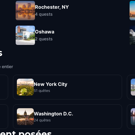
Rochester, NY
4
quests
Oshawa
2
quests
s
 entier
New York City
51 quêtes
Washington D.C.
24 quêtes
ent posées