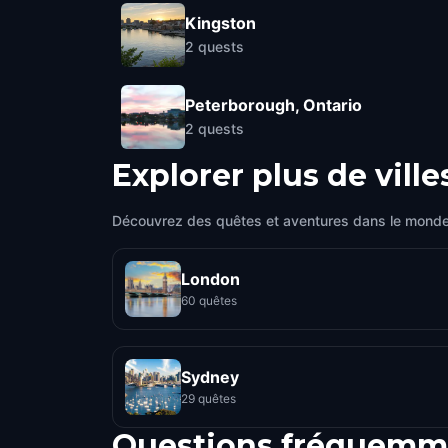
Kingston
2
quests
Peterborough, Ontario
2
quests
Explorer plus de ville
Découvrez des quêtes et aventures dans le monde
London
60 quêtes
Sydney
29 quêtes
Questions fréquemm