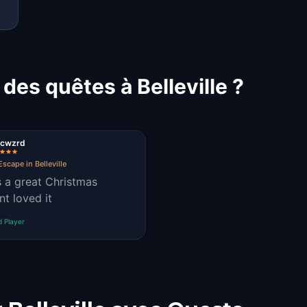
des quêtes à Belleville ?
2cwzrd
scape in Belleville
s a great Christmas
nt loved it
d Player