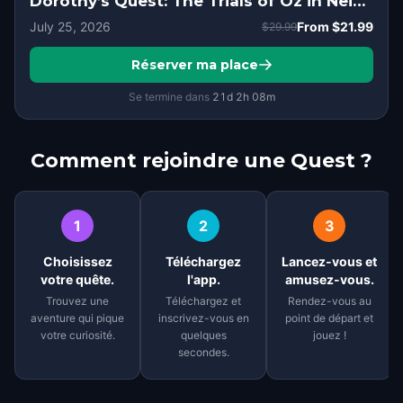
Dorothy’s Quest: The Trials of Oz in Neighborhood of the Arts, Rochester, NY
July 25, 2026
From
$21.99
$29.99
Réserver ma place
Se termine dans
21d
2
h
08
m
Comment rejoindre une Quest ?
1
2
3
Choisissez
Téléchargez
Lancez-vous et
votre quête.
l'app.
amusez-vous.
Trouvez une
Téléchargez et
Rendez-vous au
aventure qui pique
inscrivez-vous en
point de départ et
votre curiosité.
quelques
jouez !
secondes.