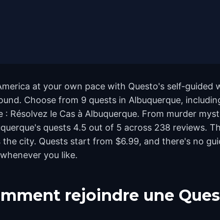
America at your own pace with Questo's self-guided 
yground. Choose from 9 quests in Albuquerque, includin
 : Résolvez le Cas à Albuquerque. From murder myster
buquerque's quests 4.5 out of 5 across 238 reviews. 
he city. Quests start from $6.99, and there's no gui
 whenever you like.
mment rejoindre une Ques