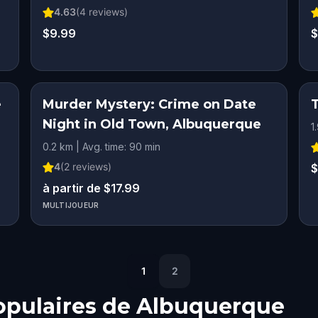
4.63
(
4
reviews)
$9.99
$
e
Murder Mystery: Crime on Date
Night in Old Town, Albuquerque
1
0.2 km | Avg. time: 90 min
4
(
2
reviews)
$
à partir de $17.99
MULTIJOUEUR
1
2
opulaires de
Albuquerque