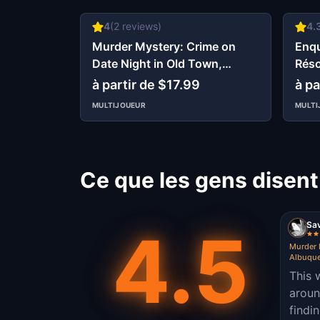
4
(
2
reviews)
4.
Murder Mystery: Crime on
Enqu
Date Night in Old Town,
Réso
Albuquerque
Alb
à partir de $17.99
à pa
MULTIJOUEUR
MULTI
Ce que les gens disen
Sa
4.5
Murder 
Albuqu
This 
aroun
findi