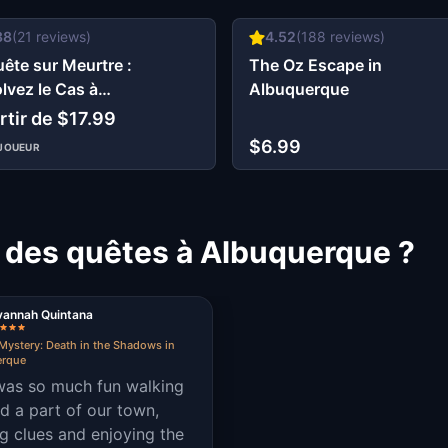
38
(
21
reviews)
4.52
(
188
reviews)
ête sur Meurtre :
The Oz Escape in
lvez le Cas à
Albuquerque
uquerque
rtir de $17.99
$6.99
JOUEUR
t des quêtes à Albuquerque ?
vannah Quintana
Mystery: Death in the Shadows in
erque
was so much fun walking
d a part of our town,
ng clues and enjoying the