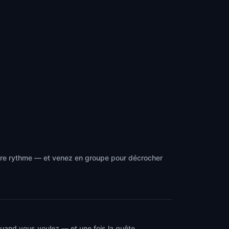
tre rythme — et venez en groupe pour décrocher
quand vous voulez — et une fois la quête