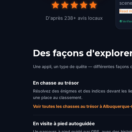
scene
adven
Read m
spook
D'après 238+ avis locaux
Verifie
adven
Des façons d'explor
Une appli, un type de quête — différentes façons d
En chasse au trésor
Résolvez des énigmes et des indices devant les l
une place au classement.
Voir toutes les chasses au trésor à Albuquerque
En visite à pied autoguidée
Un parcours à pied guidé par GPS, avec des histoi