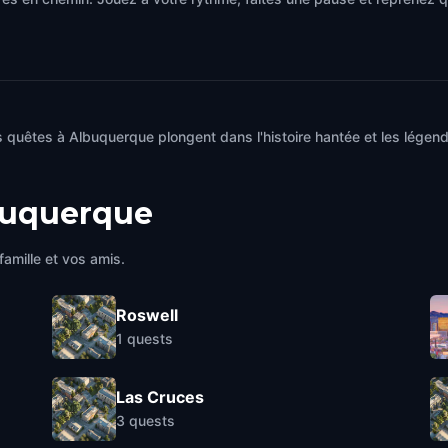
s quêtes à Albuquerque plongent dans l'histoire hantée et les légen
buquerque
famille et vos amis.
Roswell
1
quests
Las Cruces
3
quests