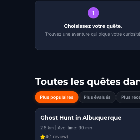
1
Choisissez votre quête.
Trouvez une aventure qui pique votre curiosité
Toutes les quêtes da
Plus populaires
Plus évalués
Plus réc
Ghost Hunt in Albuquerque
2.6 km | Avg. time: 90 min
4
(
1
review)