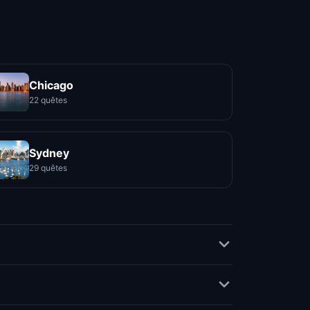
Chicago
22 quêtes
Sydney
29 quêtes