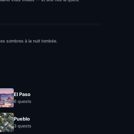
des sombres à la nuit tombée.
El Paso
6
quests
Pueblo
3
quests