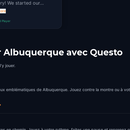
ry! We started our
ture at night to add some
ore
y ambience to our
d Player
ture!
er Albuquerque avec Questo
'y jouer.
ieux emblématiques de Albuquerque. Jouez contre la montre ou à vo
→
res en chemin. Jouez à votre rythme, faites une pause et reprenez 