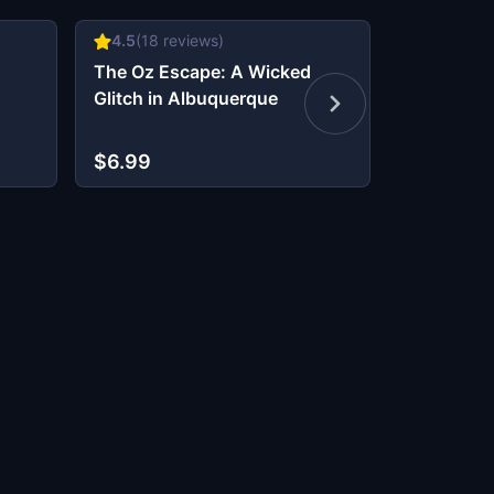
4.5
(
18
reviews)
5
(
2
revie
The Oz Escape: A Wicked
Lucky Tre
Glitch in Albuquerque
Golden Sh
Albuquer
$6.99
$9.99