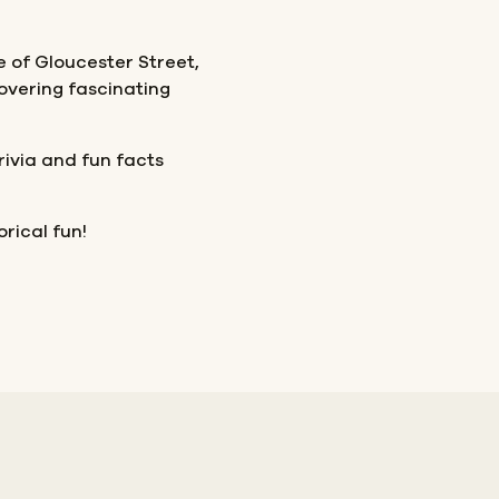
ke of Gloucester Street,
covering fascinating
rivia and fun facts
orical fun!