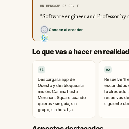
UN MENSAJE DE DR. T
“Software engineer and Professor by 
Conoce al creador
Lo que vas a hacer en realida
01
02
Descarga la app de
Resuelve 11 
Questo y desbloquea la
escondidos e
misión. Camina hasta
tu alrededor
Merchant Square cuando
resuelvas de
quieras · sin guía, sin
siguiente ubi
grupo, sin hora fija.
Aspectos destacados