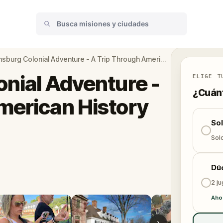
Williamsburg Colonial Adventure - A Trip Through American History (PART 1)
onial Adventure -
ELIGE T
¿Cuánt
merican History
So
Solo
Dú
2 j
Aho