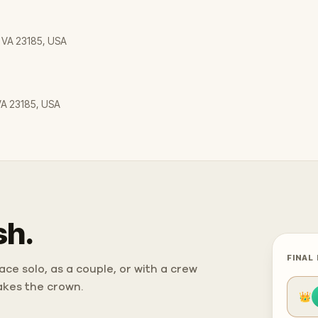
, VA 23185, USA
 VA 23185, USA
sh.
FINAL
ce solo, as a couple, or with a crew
takes the crown.
👑