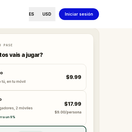
ES
USD
Iniciar sesión
U PASE
os vais a jugar?
lo
$9.99
 tú, en tu móvil
o
$17.99
ugadores, 2 móviles
$9.00/persona
rra un 9%