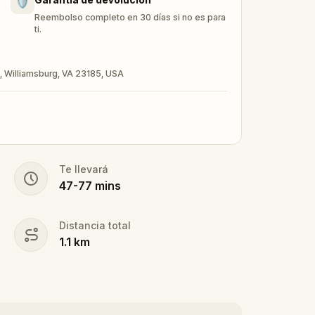
🛡️
Reembolso completo en 30 días si no es para
ti.
, Williamsburg, VA 23185, USA
Te llevará
47
-
77
mins
Distancia total
1.1
km