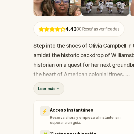
4.43
30
Reseñas verificadas
Step into the shoes of Olivia Campbell i
amidst the historic backdrop of Williamsb
historian on a quest for her next groundb
the heart of American colonial times.
Leer más
The living-history museum of Williamsb
experience colonial life firsthand, and craf
Acceso instantáneo
⚡
Reserva ahora y empieza al instante: sin
PART 1
esperar a un guía.
11 retos por ubicación