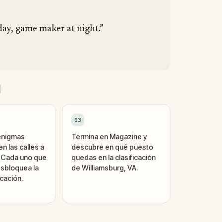
day, game maker at night.”
d
03
enigmas
Termina en Magazine y
n las calles a
descubre en qué puesto
. Cada uno que
quedas en la clasificación
sbloquea la
de Williamsburg, VA.
cación.