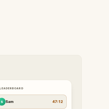
 LEADERBOARD
Sam
47:12
S