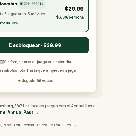
llowship
MEJOR PRECIO
$29.99
ta 5 jugadores, 5 móviles
$6.00/persona
rra un 39%
Desbloquear · $29.99
🗓
Sin franja horaria · juega cualquier día
eembolso total hasta que empieces a jugar
★
Jugado 66 veces
amsburg, VA? Los locales juegan con el Annual Pass:
r el Annual Pass
→
¿Es para otra persona? Regala este quest →