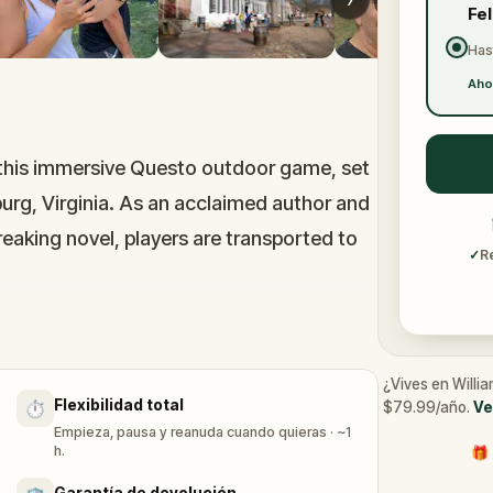
›
Fe
Has
Aho
n this immersive Questo outdoor game, set
urg, Virginia. As an acclaimed author and
reaking novel, players are transported to
✓
R
urg becomes your playground, where you
t Olivia's next bestseller!
¿Vives en Willi
Flexibilidad total
⏱️
$79.99/año.
Ve
Empieza, pausa y reanuda cuando quieras · ~1
h.
🎁 
Garantía de devolución