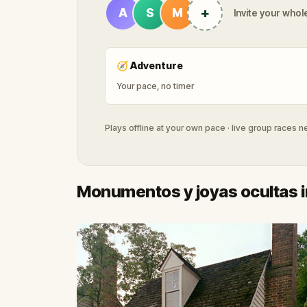
+
A
S
M
Invite your whole
🧭
Adventure
Your pace, no timer
Plays offline at your own pace · live group races 
Monumentos y joyas ocultas i