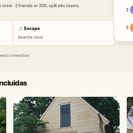
 crew · 2 friends or 200, split into teams.
2
3
⏱
Escape
Beat the clock
need a connection.
ncluidas