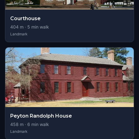
Courthouse
404
m ·
5
min walk
Landmark
Peyton Randolph House
458
m ·
6
min walk
Landmark