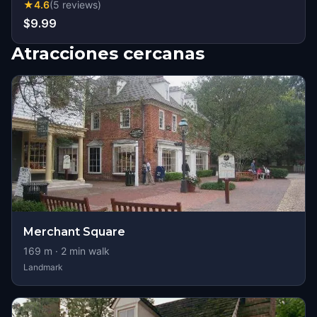
★
4.6
(
5
reviews
)
$9.99
Atracciones cercanas
Merchant Square
169
m ·
2
min walk
Landmark