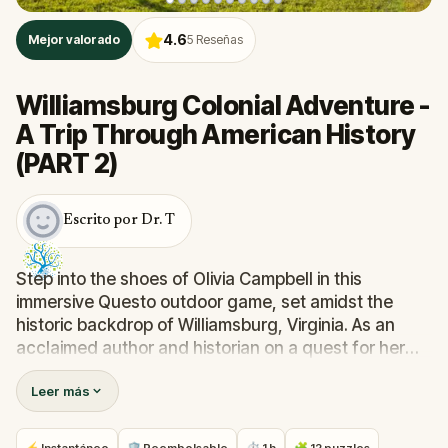
4.6
Mejor valorado
5
Reseñas
Williamsburg Colonial Adventure -
A Trip Through American History
(PART 2)
Escrito por Dr. T
Step into the shoes of Olivia Campbell in this
immersive Questo outdoor game, set amidst the
historic backdrop of Williamsburg, Virginia. As an
acclaimed author and historian on a quest for her
next groundbreaking novel, players are transported
Leer más
to the heart of American colonial times.
The living-history museum of Williamsburg becomes