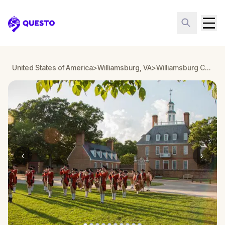
Questo
United States of America
>
Williamsburg, VA
>
Williamsburg Colonial Adventure - A Trip Through American History (PART 2)
‹
›