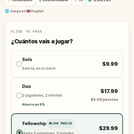
⚡ Instantáneo
🛡 Reembolsable
⏱ 1 h
🧩 12 puzzles
your playground, where you experience colonial life
firsthand, and craft Olivia's next bestseller!
🌐
Juega en
🇬🇧 English
PART 2
ELIGE TU PASE
¿Cuántos vais a jugar?
Solo
$9.99
Solo tú, en tu móvil
Dúo
$17.99
2 jugadores, 2 móviles
$9.00/persona
Ahorra un 9%
Fellowship
MEJOR PRECIO
$29.99
Hasta 5 jugadores, 5 móviles