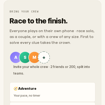
BRING YOUR CREW
Race to the finish.
Everyone plays on their own phone · race solo,
as a couple, or with a crew of any size. First to
solve every clue takes the crown.
+
A
S
M
Invite your whole crew · 2 friends or 200, split into
teams.
🧭
Adventure
Your pace, no timer