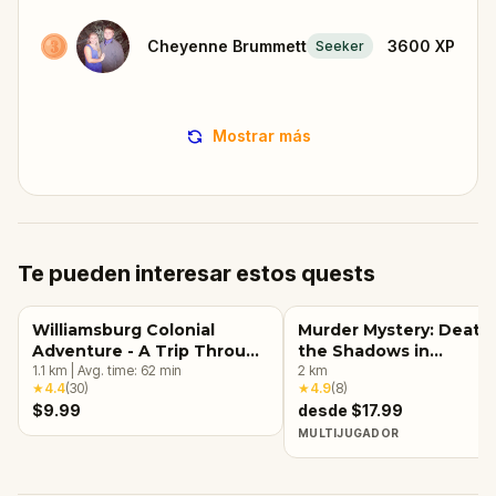
Cheyenne Brummett
3600
XP
Seeker
Mostrar más
Te pueden interesar estos quests
Williamsburg Colonial
Murder Mystery: Death 
Adventure - A Trip Through
the Shadows in
American History (PART 1)
1.1
km
|
Avg. time:
62
min
Williamsburg, VA
2
km
★
4.4
(
30
)
★
4.9
(
8
)
$9.99
desde $17.99
MULTIJUGADOR