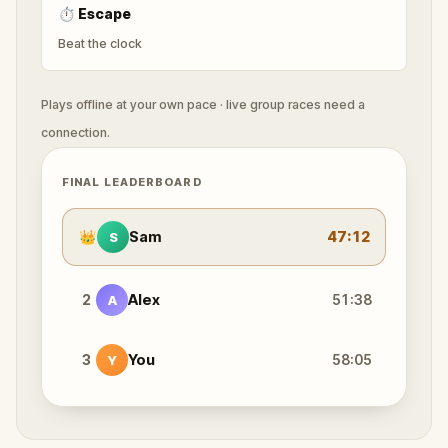
⏱
Escape
Beat the clock
Plays offline at your own pace · live group races need a
connection.
FINAL LEADERBOARD
👑
Sam
47:12
S
2
Alex
51:38
A
3
You
58:05
Y