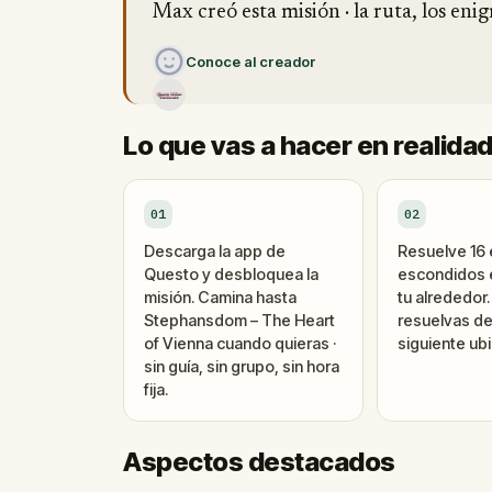
Max creó esta misión · la ruta, los enig
Conoce al creador
Lo que vas a hacer en realida
01
02
Descarga la app de
Resuelve 16
Questo y desbloquea la
escondidos e
misión. Camina hasta
tu alrededor
Stephansdom – The Heart
resuelvas de
of Vienna cuando quieras ·
siguiente ubi
sin guía, sin grupo, sin hora
fija.
Aspectos destacados