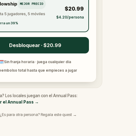
llowship
MEJOR PRECIO
$20.99
ta 5 jugadores, 5 móviles
$4.20/persona
rra un 39%
Desbloquear · $20.99
🗓
Sin franja horaria · juega cualquier día
eembolso total hasta que empieces a jugar
a? Los locales juegan con el Annual Pass:
r el Annual Pass
→
¿Es para otra persona? Regala este quest →