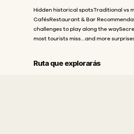
Hidden historical spotsTraditional vs
CafésRestaurant & Bar Recommendat
challenges to play along the waySecret
most tourists miss…and more surprise
Ruta que explorarás
Inicio
Final