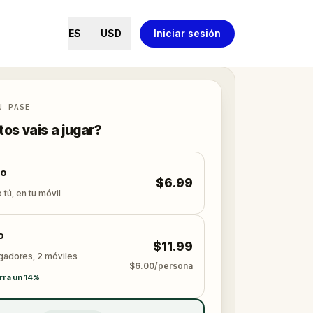
ES
USD
Iniciar sesión
U PASE
os vais a jugar?
lo
$6.99
 tú, en tu móvil
o
$11.99
ugadores, 2 móviles
$6.00/persona
rra un 14%