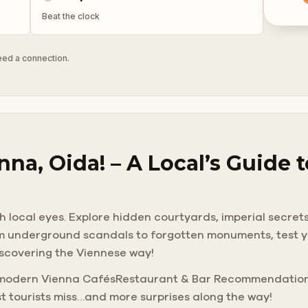
Beat the clock
need a connection.
na, Oida! – A Local’s Guide 
ugh local eyes. Explore hidden courtyards, imperial secret
m underground scandals to forgotten monuments, test you
discovering the Viennese way!
s modern Vienna CafésRestaurant & Bar Recommendations
t tourists miss…and more surprises along the way!