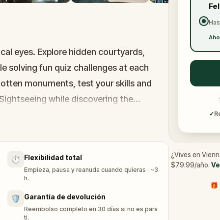
Fe
Has
Aho
local eyes. Explore hidden courtyards,
le solving fun quiz challenges at each
otten monuments, test your skills and
. Sightseeing while discovering the
✓
R
¿Vives en Vienn
Flexibilidad total
⏱️
$79.99/año.
Ve
Empieza, pausa y reanuda cuando quieras · ~3
h.
🎁 
Garantía de devolución
🛡️
Reembolso completo en 30 días si no es para
ti.