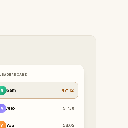
 LEADERBOARD
Sam
47:12
S
Alex
51:38
A
You
58:05
Y