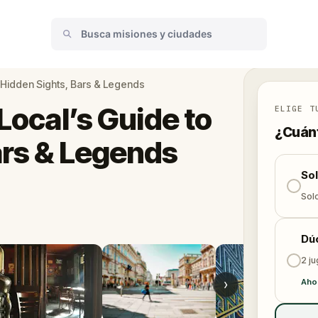
o Hidden Sights, Bars & Legends
Local’s Guide to
ELIGE T
¿Cuánt
ars & Legends
So
Solo
Dú
2 j
›
Aho