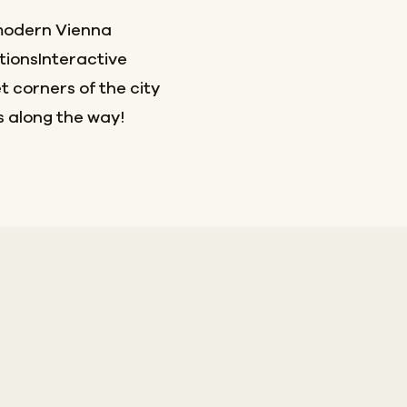
 modern Vienna
ionsInteractive
 corners of the city
s along the way!