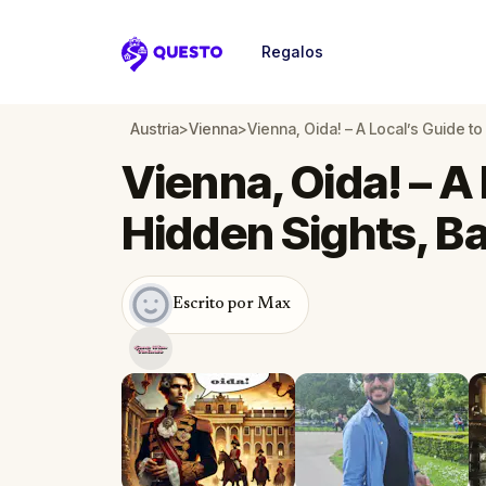
Regalos
Questo
Austria
>
Vienna
>
Vienna, Oida! – A Local’s Guide t
Vienna, Oida! – A 
Hidden Sights, B
Escrito por Max