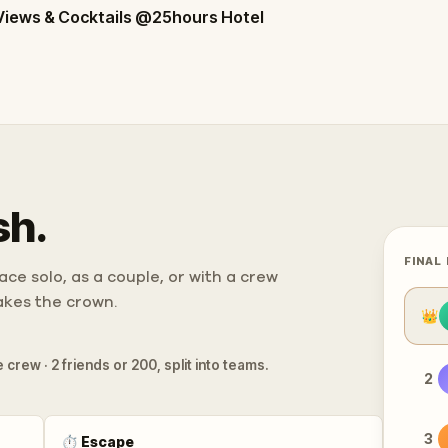
Views & Cocktails @25hours Hotel
sh.
FINAL
ce solo, as a couple, or with a crew
takes the crown.
👑
 crew · 2 friends or 200, split into teams.
2
3
⏱
Escape