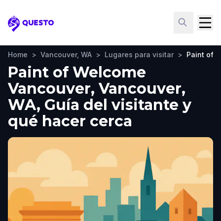
Questo
Home
>
Vancouver, WA
>
Lugares para visitar
>
Paint of 
Paint of Welcome
Vancouver, Vancouver,
WA, Guía del visitante y
qué hacer cerca