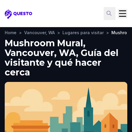
Questo
Home
>
Vancouver, WA
>
Lugares para visitar
>
Mushroom
Mushroom Mural,
Vancouver, WA, Guía del
visitante y qué hacer
cerca