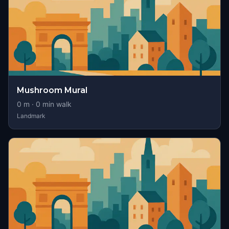
Mushroom Mural
0
m ·
0
min walk
Landmark