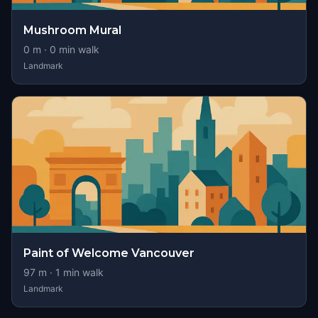
Mushroom Mural
0
m ·
0
min walk
Landmark
Paint of Welcome Vancouver
97
m ·
1
min walk
Landmark