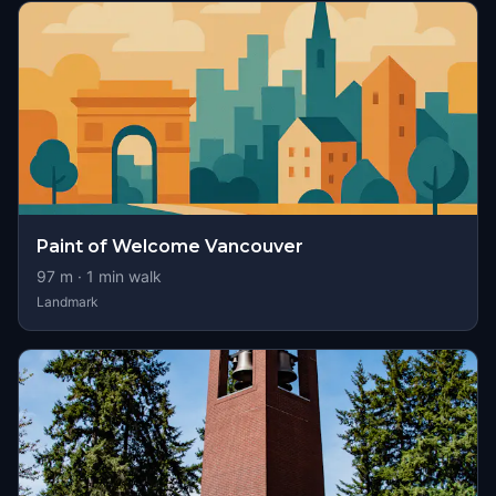
Paint of Welcome Vancouver
97
m ·
1
min walk
Landmark