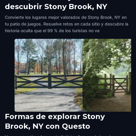
descubrir Stony Brook, NY
Convierte los lugares mejor valorados de Stony Brook, NY en
tu patio de juegos. Resuelve retos en cada sitio y descubre la
historia oculta que el 99 % de los turistas no ve
Formas de explorar Stony
North Country Road
Avalon Barn
Brook, NY con Questo
Stony Brook, NY
,
United States of
Stony Brook, NY
,
United Stat
America
America