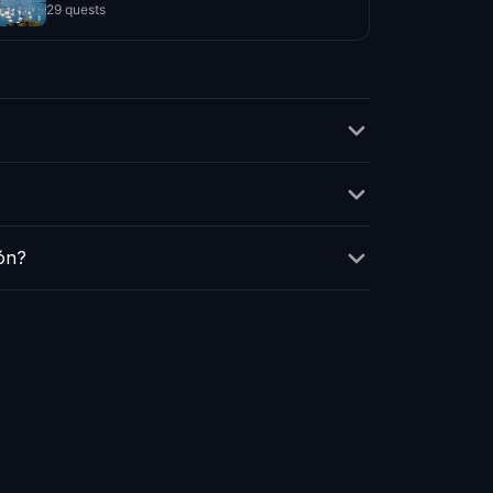
29 quests
ón?