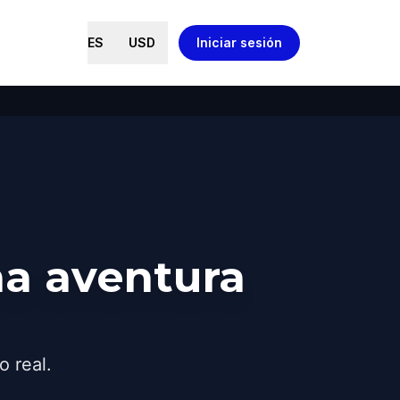
ES
USD
Iniciar sesión
a aventura
o real.