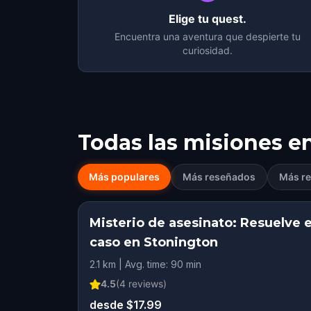
Elige tu quest.
Encuentra una aventura que despierte tu
curiosidad.
Todas las misiones e
Más populares
Más reseñados
Más re
Misterio de asesinato: Resuelve e
caso en Stonington
2.1 km | Avg. time: 90 min
4.5
(
4
reviews)
desde $17.99