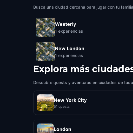
Busca una ciudad cercana para jugar con tu famili
Westerly
1
experiencias
New London
1
experiencias
Explora más ciudade
Descubre quests y aventuras en ciudades de todo
New York City
51 quests
London