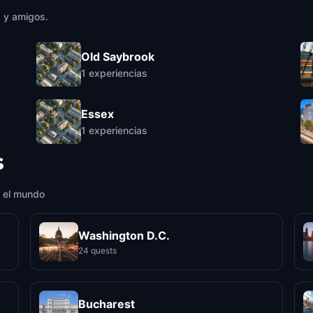
a y amigos.
Old Saybrook
1
experiencias
Essex
1
experiencias
s
 el mundo
Washington D.C.
24 quests
Bucharest