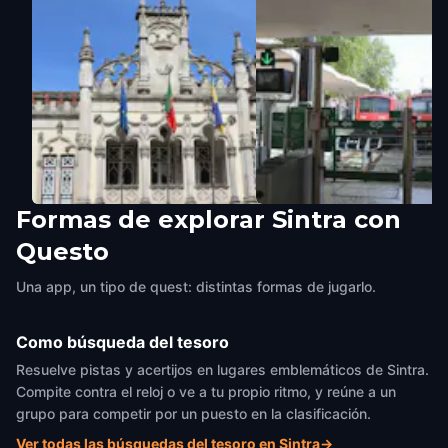
Formas de explorar Sintra con
Town Hall
Sintra Train Station
Questo
Sintra
,
Portugal
Sintra
,
Portugal
Una app, un tipo de quest: distintas formas de jugarlo.
Como búsqueda del tesoro
Resuelve pistas y acertijos en lugares emblemáticos de Sintra.
Compite contra el reloj o ve a tu propio ritmo, y reúne a un
grupo para competir por un puesto en la clasificación.
Ver todas las búsquedas del tesoro en Sintra
→