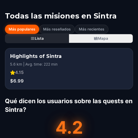
Todas las misiones en
Sintra
Más populares
Más reseñados
Más recientes
Lista
Mapa
Highlights of Sintra
5.6 km | Avg. time: 222 min
4.15
$6.99
Qué dicen los usuarios sobre las quests en
Sintra?
4.2