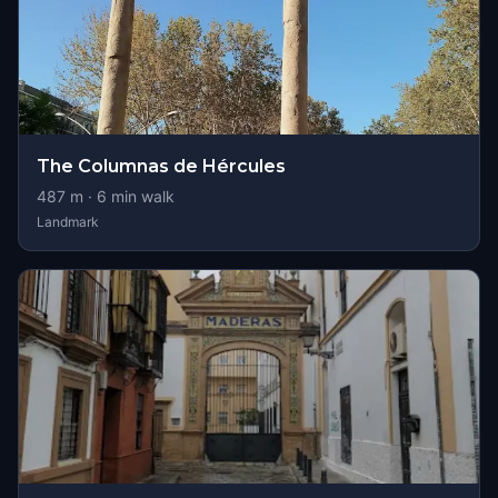
The Columnas de Hércules
487
m ·
6
min walk
Landmark