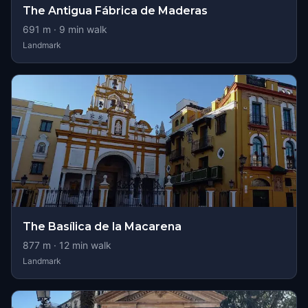
The Antigua Fábrica de Maderas
691
m ·
9
min walk
Landmark
The Basílica de la Macarena
877
m ·
12
min walk
Landmark