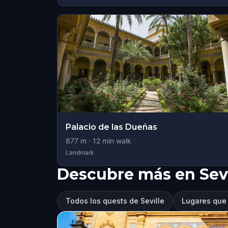
Palacio de las Dueñas
877
m ·
12
min walk
Landmark
Descubre más en Sevi
Todos los quests de Seville
Lugares que v