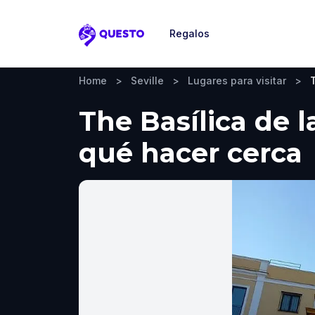
Regalos
Questo
Home
>
Seville
>
Lugares para visitar
>
The Basílica de l
qué hacer cerca