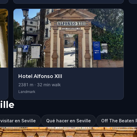
Hotel Alfonso XIII
2381
m ·
32
min walk
Landmark
lle
isitar en Seville
Qué hacer en Seville
Off The Beaten 