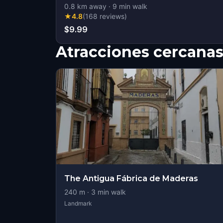
0.8
km away
·
9
min walk
★
4.8
(
168
reviews
)
$9.99
Atracciones cercana
The Antigua Fábrica de Maderas
240
m ·
3
min walk
Landmark