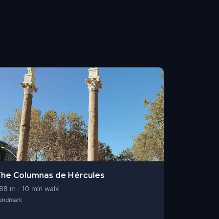
he Columnas de Hércules
68
m ·
10
min walk
andmark