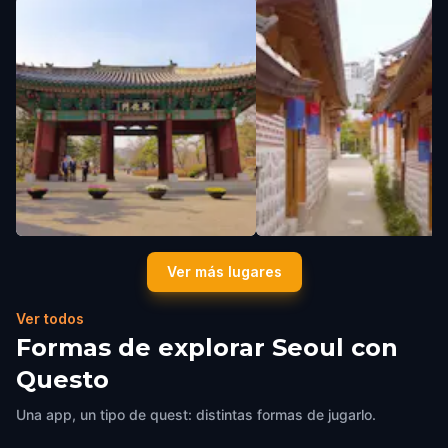
Heunghwamun
Donuimun Museum Villag
Ver más lugares
Seoul
,
South Korea
Seoul
,
South Korea
Ver todos
Formas de explorar Seoul con
Questo
Una app, un tipo de quest: distintas formas de jugarlo.