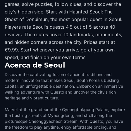
games, solve puzzles, follow clues, and discover the
city's hidden side. Start with Haunted Seoul: The
Ghost of Donuimun, the most popular quest in Seoul.
Players rate Seoul's quests 4.5 out of 5 across 40
reviews. The routes cover 10 landmarks, monuments,
and hidden corners across the city. Prices start at
€9.99. Start whenever you arrive, go at your own
speed, and finish on your own terms.
Acerca de
Seoul
Discover the captivating fusion of ancient traditions and
modern innovation that makes Seoul, South Korea's bustling
capital, an unforgettable destination. Embark on an immersive
walking adventure with Questo and uncover the city's rich
heritage and vibrant culture.
Marvel at the grandeur of the Gyeongbokgung Palace, explore
the bustling streets of Myeongdong, and stroll along the
picturesque Cheonggyecheon Stream. With Questo, you have
the freedom to play anytime, enjoy affordable pricing, and