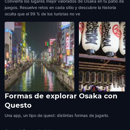
Convierte los lugares mejor valorados de Osaka en tu patio de
juegos. Resuelve retos en cada sitio y descubre la historia
oculta que el 99 % de los turistas no ve
Formas de explorar Osaka con
Ebisu Bridge
Hōzenji Temple
Questo
Osaka
,
Japan
Osaka
,
Japan
Una app, un tipo de quest: distintas formas de jugarlo.