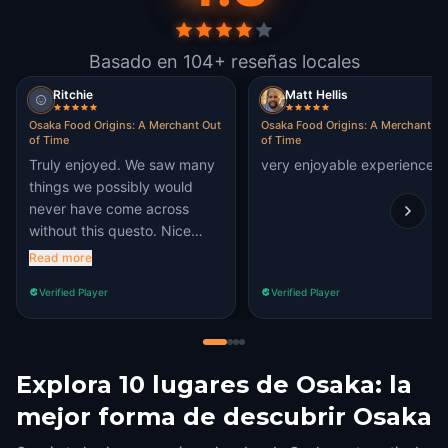
Basado en 104+ reseñas locales
Ritchie
Matt Hellis
Osaka Food Origins: A Merchant Out
Osaka Food Origins: A Merchant Ou
of Time
of Time
Truly enjoyed. We saw many
very enjoyable experience
things we possibly would
never have come across
without this questo. Nice
peaceful end to our questo
Read more
after seeing some busy and
Verified Player
Verified Player
enthralling sights.
Explora 10 lugares de Osaka: la
mejor forma de descubrir Osaka