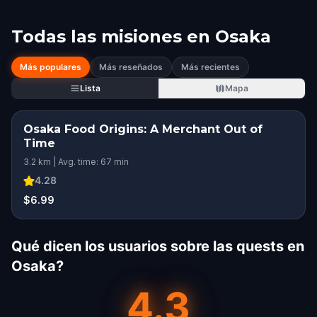
Todas las misiones en
Osaka
Más populares
Más reseñados
Más recientes
Lista
Mapa
Osaka Food Origins: A Merchant Out of
Time
3.2 km | Avg. time: 67 min
4.28
$6.99
Qué dicen los usuarios sobre las quests en
Osaka?
4.3