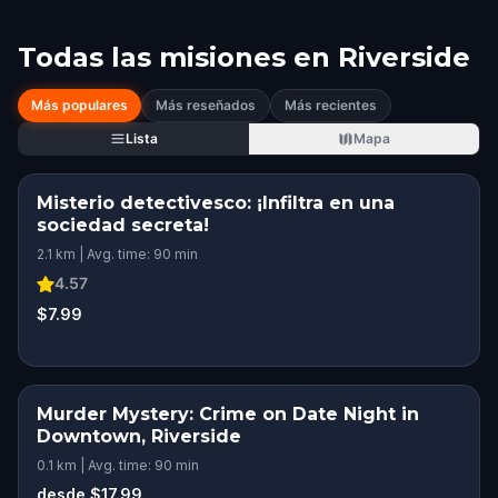
Todas las misiones en
Riverside
Más populares
Más reseñados
Más recientes
Lista
Mapa
Misterio detectivesco: ¡Infiltra en una
sociedad secreta!
2.1 km | Avg. time: 90 min
4.57
$7.99
Murder Mystery: Crime on Date Night in
Downtown, Riverside
0.1 km | Avg. time: 90 min
desde $17.99