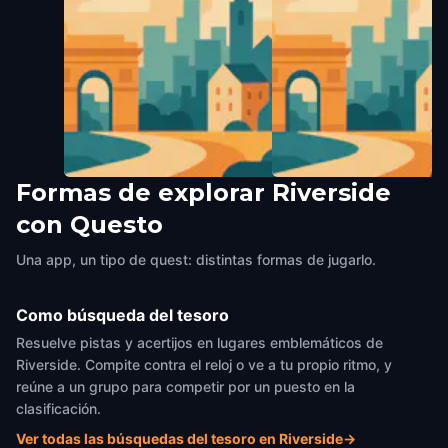
Formas de explorar Riverside
Public Art "Thin Cube With
Public Art "Seth Thoma
con Questo
Sphere"
Riverside
,
United States of A
Riverside
,
United States of America
Una app, un tipo de quest: distintas formas de jugarlo.
Como búsqueda del tesoro
Resuelve pistas y acertijos en lugares emblemáticos de
Riverside. Compite contra el reloj o ve a tu propio ritmo, y
reúne a un grupo para competir por un puesto en la
clasificación.
Ver todas las búsquedas del tesoro en Riverside
→