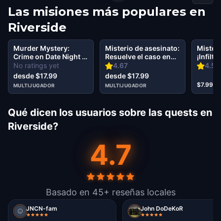
Las misiones más populares en
Riverside
Murder Mystery:
Misterio de asesinato:
Misteri
Crime on Date Night in
Resuelve el caso en
¡Infilt
Downtown, Riverside
Riverside
socied
No ratings yet
4.67
4.57
desde $17.99
desde $17.99
$7.99
MULTIJUGADOR
MULTIJUGADOR
Qué dicen los usuarios sobre las quests en
Riverside?
4.7
Basado en 45+ reseñas locales
JNCN-fam
John DoDeKoR