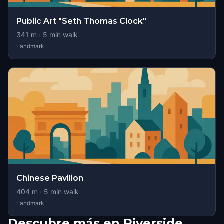
Public Art "Seth Thomas Clock"
341
m ·
5
min walk
Landmark
Chinese Pavilion
404
m ·
5
min walk
Landmark
Descubre más en Riverside