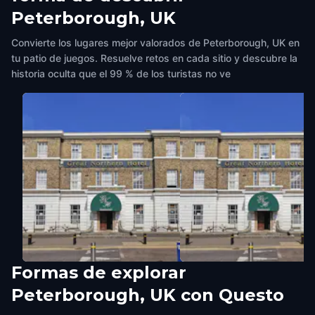
Peterborough, UK
Convierte los lugares mejor valorados de Peterborough, UK en
tu patio de juegos. Resuelve retos en cada sitio y descubre la
historia oculta que el 99 % de los turistas no ve
Formas de explorar
Peterborough Museum
Great Northern Hotel
Peterborough, UK con Questo
Peterborough, UK
,
United Kingdom
Peterborough, UK
,
United King