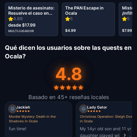
Misterio de asesinato:
The PAN Escape in
Misteri
Resuelve el caso en
Ocala
¡Infilt
Ocala
socied
4.69
5
5
desde $17.99
$4.99
$7.99
MULTIJUGADOR
Qué dicen los usuarios sobre las quests en
Ocala?
4.8
Basado en 45+ reseñas locales
Jackieh
Lady Gator
Murder Mystery: Death in the
Christmas Operation: Sleigh Down
Shadows in Ocala
in Ocala
fun time!
My 14yr old son and 11 yr ol
daughter played with me.