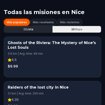
Todas las misiones en
Nice
Más populares
Más reseñados
Más recientes
Lista
Mapa
Ghosts of the Riviera: The Mystery of Nice's
Lost Souls
3.6 km | Avg. time: 99 min
4.5
$9.99
Raiders of the lost city in Nice
3.1 km | Avg. time: 200 min
4.35