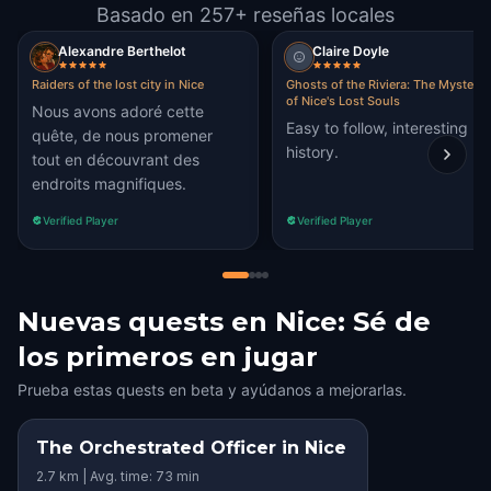
Basado en 257+ reseñas locales
Alexandre Berthelot
Claire Doyle
Raiders of the lost city in Nice
Ghosts of the Riviera: The Mystery
of Nice's Lost Souls
Nous avons adoré cette
Easy to follow, interesting
quête, de nous promener
history.
tout en découvrant des
endroits magnifiques.
Verified Player
Verified Player
Nuevas quests en Nice: Sé de
los primeros en jugar
Prueba estas quests en beta y ayúdanos a mejorarlas.
The Orchestrated Officer in Nice
STEP INTO THE STORY
2.7 km | Avg. time: 73 min