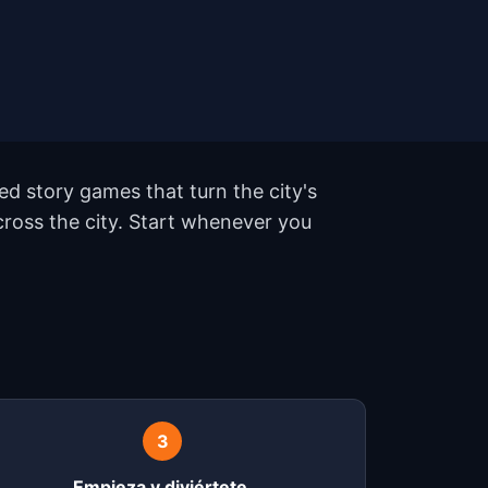
d story games that turn the city's
ross the city. Start whenever you
?
3
Empieza y diviértete.