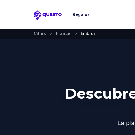
Regalos
Questo
Cities
>
France
>
Embrun
Descubre
La pla