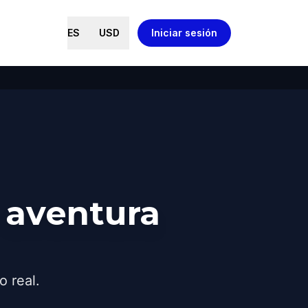
ES
USD
Iniciar sesión
 aventura
o real.