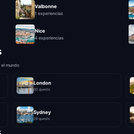
Valbonne
1
experiencias
Nice
4
experiencias
s
 el mundo
London
60 quests
Sydney
29 quests
s