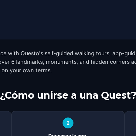
e with Questo's self-guided walking tours, app-guide
cover 6 landmarks, monuments, and hidden corners ac
h on your own terms.
¿Cómo unirse a una Quest
2
Descarga la app.