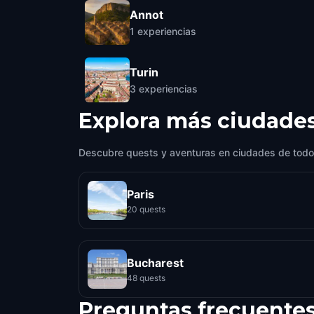
Annot
1
experiencias
Turin
3
experiencias
Explora más ciudade
Descubre quests y aventuras en ciudades de todo
Paris
20 quests
Bucharest
48 quests
Preguntas frecuente