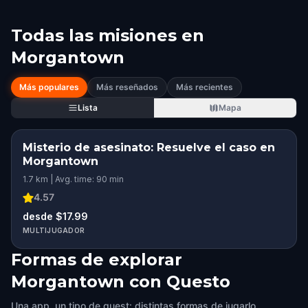
Todas las misiones en
Morgantown
Más populares
Más reseñados
Más recientes
Lista
Mapa
Misterio de asesinato: Resuelve el caso en
Morgantown
1.7 km | Avg. time: 90 min
4.57
desde $17.99
MULTIJUGADOR
Formas de explorar
Morgantown con Questo
Una app, un tipo de quest: distintas formas de jugarlo.