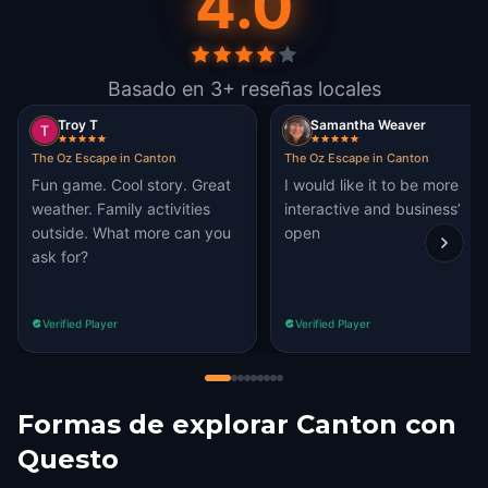
4.0
Basado en 3+ reseñas locales
Troy T
Samantha Weaver
The Oz Escape in Canton
The Oz Escape in Canton
Fun game. Cool story. Great
I would like it to be more
weather. Family activities
interactive and business’
outside. What more can you
open
ask for?
Verified Player
Verified Player
Formas de explorar Canton con
Questo