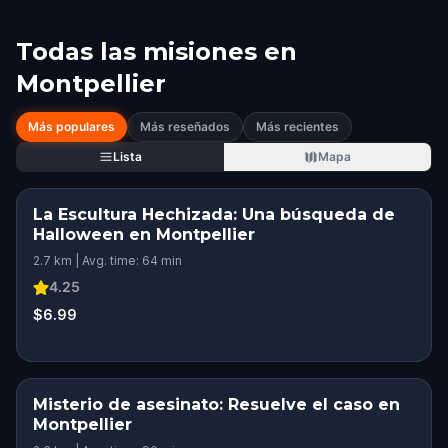
Todas las misiones en
Montpellier
Más populares
Más reseñados
Más recientes
Lista
Mapa
La Escultura Hechizada: Una búsqueda de
Halloween en Montpellier
2.7 km | Avg. time: 64 min
4.25
$6.99
Misterio de asesinato: Resuelve el caso en
Montpellier