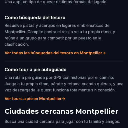
Una app, un tipo de quest: distintas formas de jugarlo.
Como búsqueda del tesoro
Resuelve pistas y acertijos en lugares emblemáticos de
Montpellier. Compite contra el reloj o ve a tu propio ritmo, y
reúne a un grupo para competir por un puesto en la
clasificación.
Ver todas las búsquedas del tesoro en Montpellier
→
Como tour a pie autoguiado
Una ruta a pie guiada por GPS con historias por el camino.
Juega a tu propio ritmo, párate y retoma cuando quieras, y una
vez descargada la quest funciona totalmente sin conexión.
Ver tours a pie en Montpellier
→
Ciudades cercanas
Montpellier
Busca una ciudad cercana para jugar con tu familia y amigos.