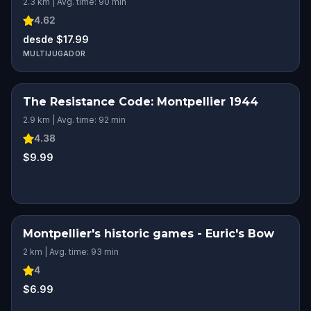
2.3 km | Avg. time: 90 min
4.62
desde $17.99
MULTIJUGADOR
The Resistance Code: Montpellier 1944
2.9 km | Avg. time: 92 min
4.38
$9.99
Montpellier's historic games - Euric's Bow
2 km | Avg. time: 93 min
4
$6.99