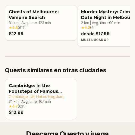
Ghosts of Melbourne:
Murder Mystery: Crime
Vampire Search
Date Night in Melbour
3.1
km
|
Avg. time:
123
min
2
km
|
Avg. time:
90
min
★
4.6
(
617
)
★
4.3
(
6
)
$12.99
desde $17.99
MULTIJUGADOR
Quests similares en otras ciudades
Cambridge: In the
Footsteps of Famous
Alumni Walking Tour &
Cambridge, UK
, United Kingdom
3.1
km
|
Avg. time:
167
min
Escape Game
★
4.7
(
631
)
$12.99
Descarga Questo y juega