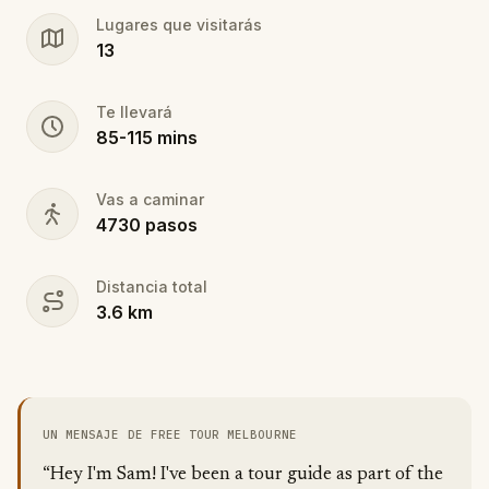
1.5-2 hour (approx.) journey through Melbourne will
Lugares que visitarás
bring you a whole new appreciation for the city!
13
Fun for families, couples or solo travelers!
Te llevará
85
-
115
mins
Vas a caminar
4730
pasos
Distancia total
3.6
km
UN MENSAJE DE FREE TOUR MELBOURNE
“Hey I'm Sam! I've been a tour guide as part of the