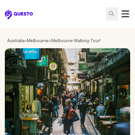
Questo
Australia
>
Melbourne
>
Melbourne Walking Tour!
‹
›