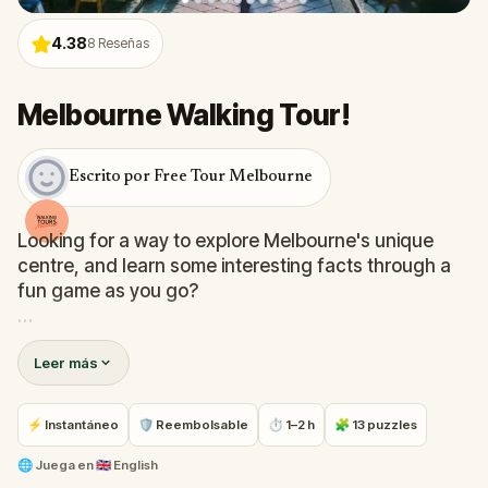
4.38
8
Reseñas
Melbourne Walking Tour!
Escrito por Free Tour Melbourne
Looking for a way to explore Melbourne's unique
centre, and learn some interesting facts through a
fun game as you go?
Come on the Melbourne Walking Tour to see the
Leer más
brilliant, unique & interesting that makes Melbourne
the cultural capital of Australia.
⚡ Instantáneo
🛡 Reembolsable
⏱ 1–2 h
🧩 13 puzzles
From it's famous landmarks and buildings, through
it's hidden alleyways and fascinating street art, this
🌐
Juega en
🇬🇧 English