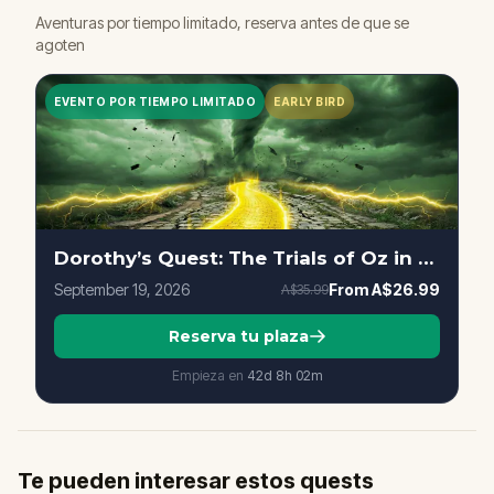
Aventuras por tiempo limitado, reserva antes de que se
agoten
EVENTO POR TIEMPO LIMITADO
EARLY BIRD
Dorothy’s Quest: The Trials of Oz in Melbourne
September 19, 2026
From
A$26.99
A$35.99
Reserva tu plaza
Empieza en
42d
8
h
02
m
Te pueden interesar estos quests