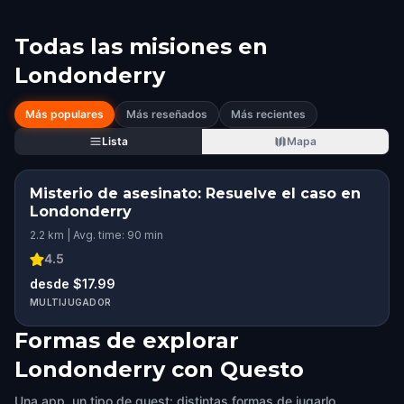
Todas las misiones en
Londonderry
Más populares
Más reseñados
Más recientes
Lista
Mapa
Misterio de asesinato: Resuelve el caso en
Londonderry
2.2 km | Avg. time: 90 min
4.5
desde $17.99
MULTIJUGADOR
Formas de explorar
Londonderry con Questo
Una app, un tipo de quest: distintas formas de jugarlo.