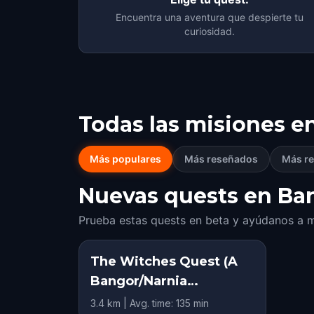
Encuentra una aventura que despierte tu
curiosidad.
Todas las misiones e
Más populares
Más reseñados
Más re
Nuevas quests en Ban
Prueba estas quests en beta y ayúdanos a m
The Witches Quest (A
Bangor/Narnia
adventure)
3.4 km | Avg. time: 135 min