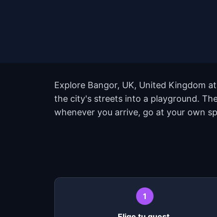
Explore Bangor, UK, United Kingdom at 
the city's streets into a playground. T
whenever you arrive, go at your own sp
1
Elige tu quest.