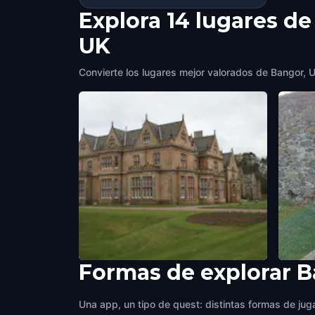
Explora 14 lugares de
UK
Convierte los lugares mejor valorados de Bangor, UK
Formas de explorar 
Bangor Castle
Malac
Bangor, UK
,
United Kingdom
Bangor
Una app, un tipo de quest: distintas formas de juga