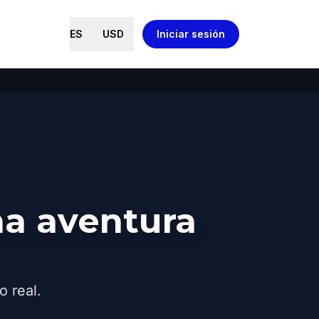
ES
USD
Iniciar sesión
a aventura
o real.