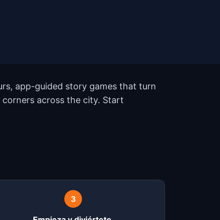
urs, app-guided story games that turn
corners across the city. Start
?
3
Empieza y diviértete.