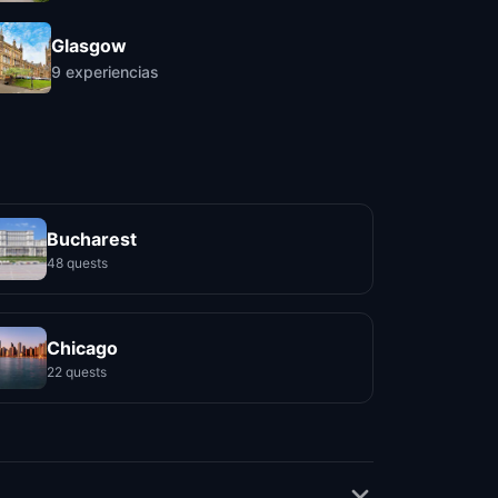
Glasgow
9
experiencias
Bucharest
48 quests
Chicago
22 quests