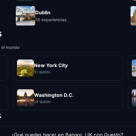
Dublin
16
experiencias
s
 el mundo
New York City
51 quests
Washington D.C.
24 quests
s
¿Qué puedes hacer en Bangor, UK con Questo?