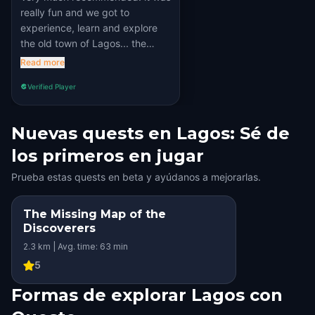
really fun and we got to
experience, learn and explore
the old town of Lagos... the
story took us back in history and
Read more
we loved the adventure. we had
Verified Player
good time!
Nuevas quests en Lagos: Sé de
los primeros en jugar
Prueba estas quests en beta y ayúdanos a mejorarlas.
The Missing Map of the
STEP INTO THE STORY
Discoverers
2.3 km | Avg. time: 63 min
5
Formas de explorar Lagos con