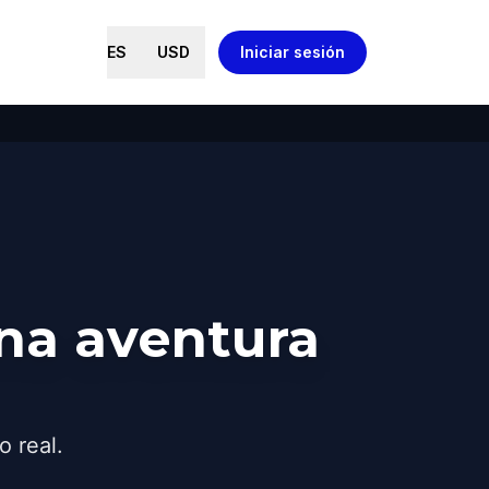
ES
USD
Iniciar sesión
na aventura
o real.