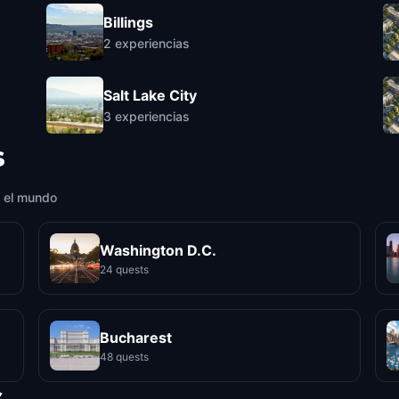
Billings
2
experiencias
Salt Lake City
3
experiencias
s
 el mundo
Washington D.C.
24 quests
Bucharest
48 quests
s