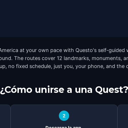
America at your own pace with Questo's self-guided 
yground. The routes cover 12 landmarks, monuments, a
p, no fixed schedule, just you, your phone, and the c
¿Cómo unirse a una Quest
2
Descarga la app.