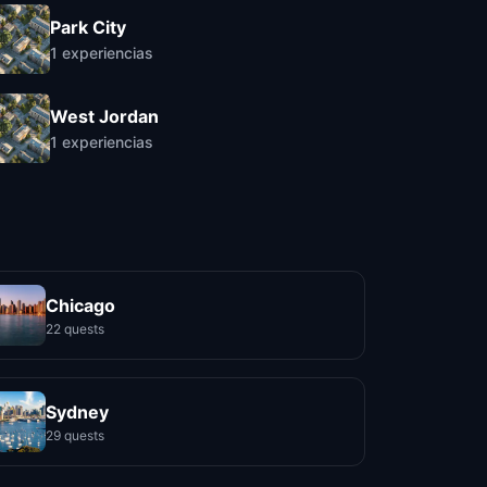
Park City
1
experiencias
West Jordan
1
experiencias
Chicago
22 quests
Sydney
29 quests