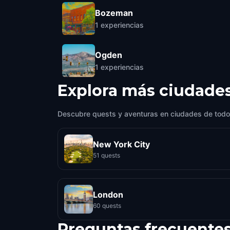
Bozeman
1
experiencias
Ogden
1
experiencias
Explora más ciudade
Descubre quests y aventuras en ciudades de todo
New York City
51 quests
London
60 quests
Preguntas frecuente