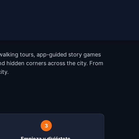
walking tours, app-guided story games
nd hidden corners across the city. From
ity.
?
3
Empieza y diviértete.