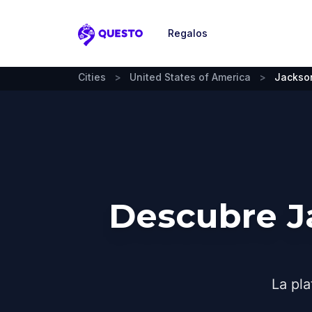
Regalos
Questo
Cities
>
United States of America
>
Jackso
Descubre J
La pla