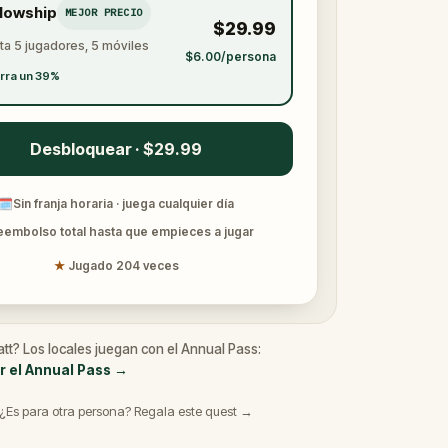
llowship
MEJOR PRECIO
$29.99
ta 5 jugadores, 5 móviles
$6.00/persona
rra un 39%
Desbloquear · $29.99
🗓
Sin franja horaria · juega cualquier día
eembolso total hasta que empieces a jugar
★
Jugado 204 veces
att? Los locales juegan con el Annual Pass:
r el Annual Pass
→
¿Es para otra persona? Regala este quest →