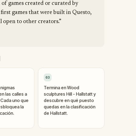
n of games created or curated by
 first games that were built in Questo,
l open to other creators.”
d
03
enigmas
Termina en Wood
n las calles a
sculptures Hill - Hallstatt y
. Cada uno que
descubre en qué puesto
sbloquea la
quedas en la clasificación
cación.
de Hallstatt.