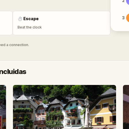
2
3
⏱
Escape
Beat the clock
need a connection.
ncluidas