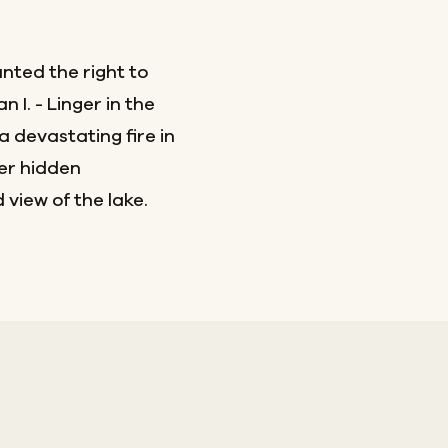
nted the right to
 I. - Linger in the
 devastating fire in
ver hidden
view of the lake.