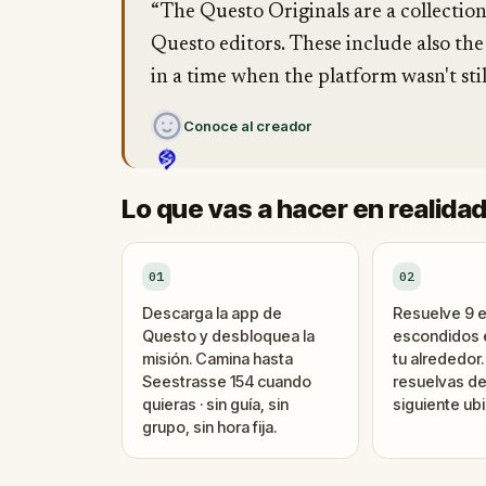
“The Questo Originals are a collectio
Questo editors. These include also the
in a time when the platform wasn't stil
Conoce al creador
Lo que vas a hacer en realida
01
02
Descarga la app de
Resuelve 9 
Questo y desbloquea la
escondidos e
misión. Camina hasta
tu alrededor
Seestrasse 154 cuando
resuelvas de
quieras · sin guía, sin
siguiente ubi
grupo, sin hora fija.