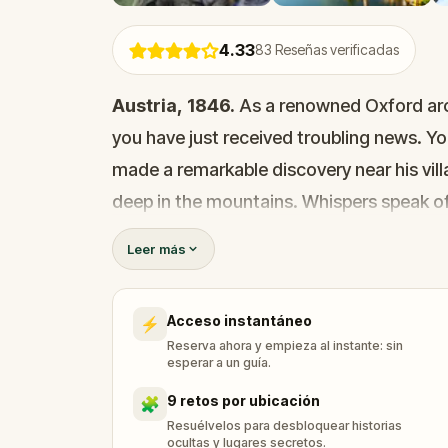
4.33
83
Reseñas verificadas
Austria, 1846.
As a renowned Oxford arch
you have just received troubling news. You
made a remarkable discovery near his villa
deep in the mountains. Whispers speak o
ancient Assyria
hidden among the grav
Leer más
Could this rewrite history? There is only 
Acceso instantáneo
⚡
Reserva ahora y empieza al instante: sin
Step into the past and explore the stunnin
esperar a un guía.
thrilling walking quest. Solve real-world p
9 retos por ubicación
🧩
and uncover secrets buried for centuries.
Resuélvelos para desbloquear historias
ocultas y lugares secretos.