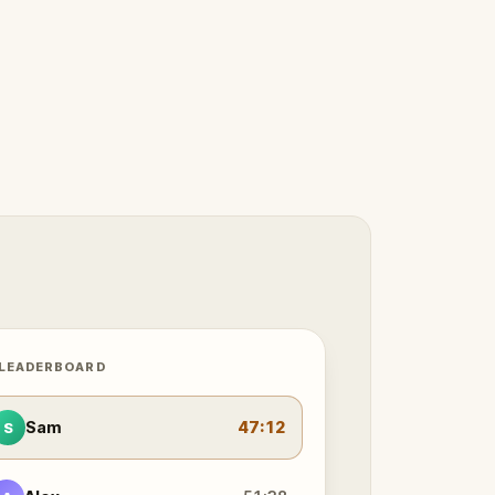
 LEADERBOARD
Sam
47:12
S