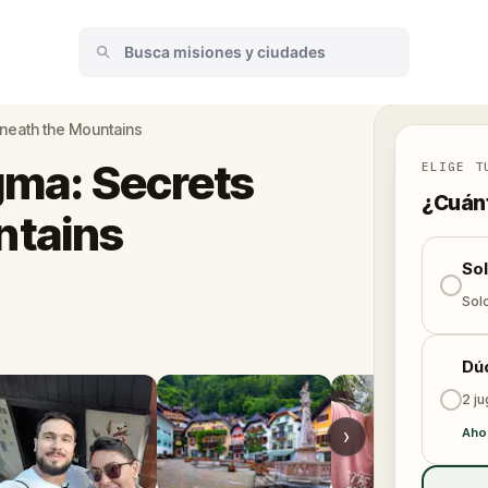
eneath the Mountains
gma: Secrets
ELIGE T
¿Cuánt
ntains
So
Solo
Dú
2 j
›
Aho