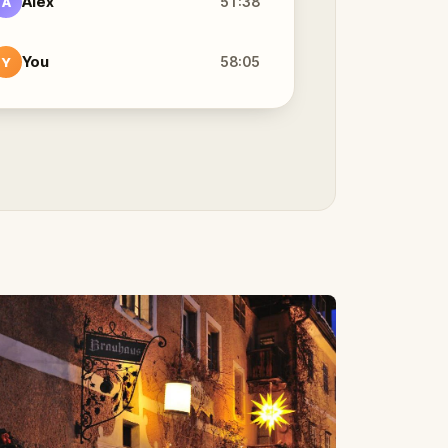
Alex
51:38
A
You
58:05
Y