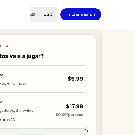
ES
USD
Iniciar sesión
U PASE
os vais a jugar?
lo
$9.99
 tú, en tu móvil
o
$17.99
ugadores, 2 móviles
$9.00/persona
rra un 9%