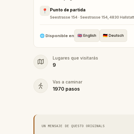
a journey of mystery, discovery, and wonder
Punto de partida
📍
chasing legends?
Seestrasse 154 · Seestrasse 154, 4830 Hallstatt
🌐
Disponible en
🇬🇧
English
🇩🇪
Deutsch
Lugares que visitarás
9
Vas a caminar
1970
pasos
UN MENSAJE DE QUESTO ORIGINALS