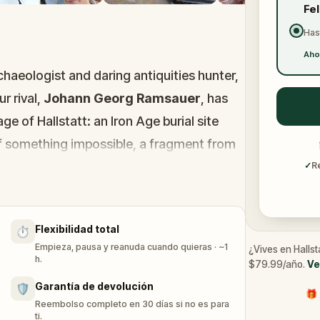
Fe
Has
Aho
aeologist and daring antiquities hunter,
r rival,
Johann Georg Ramsauer
, has
ge of Hallstatt: an Iron Age burial site
f something impossible, a fragment from
es.
✓
R
one way to find out.
Flexibilidad total
⏱️
Empieza, pausa y reanuda cuando quieras · ~1
¿Vives en Hallst
g alpine village of
Hallstatt
through this
h.
$79.99/año.
Ve
uzzles, follow clues across historic paths,
Garantía de devolución
🛡️
🎁 
 Play with friends or family and experience
Reembolso completo en 30 días si no es para
ti.