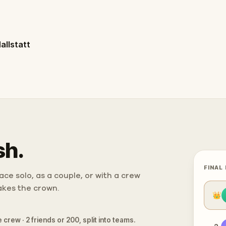
allstatt
sh.
FINAL
ce solo, as a couple, or with a crew
takes the crown.
👑
 crew · 2 friends or 200, split into teams.