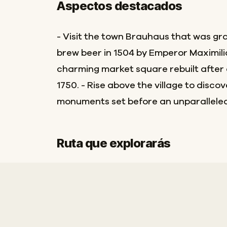
Aspectos destacados
- Visit the town Brauhaus that was gra
brew beer in 1504 by Emperor Maximilian
charming market square rebuilt after a
1750. - Rise above the village to disco
monuments set before an unparalleled 
Ruta que explorarás
Inicio
Final