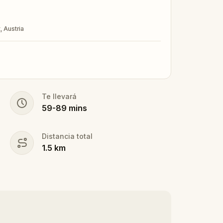
. Will you find the truth, or be left
, Austria
Te llevará
59
-
89
mins
Distancia total
1.5
km