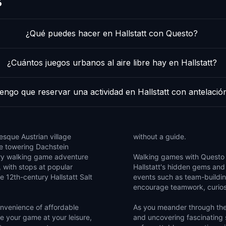
s
¿Qué puedes hacer en Hallstatt con Questo?
¿Cuántos juegos urbanos al aire libre hay en Hallstatt?
engo que reservar una actividad en Hallstatt con antelació
resque Austrian village
without a guide.
he towering Dachstein
ry walking game adventure
Walking games with Questo p
, with stops at popular
Hallstatt's hidden gems and r
 12th-century Hallstatt Salt
events such as team-buildin
encourage teamwork, curiosit
nvenience of affordable
As you meander through the 
me your game at your leisure,
and uncovering fascinating s