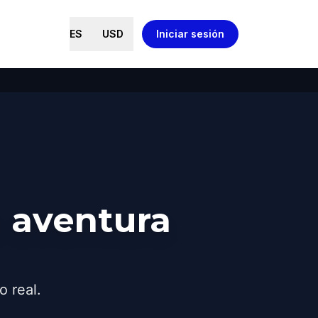
ES
USD
Iniciar sesión
a aventura
o real.