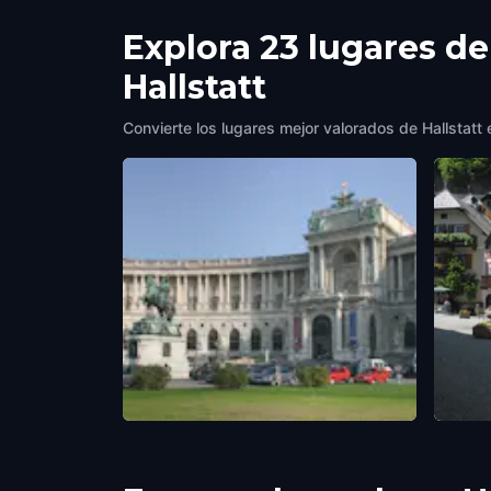
Wendu
Explora 23 lugares de
Auch 
zu Ha
Hallstatt
und a
Convierte los lugares mejor valorados de Hallstatt 
Weltmuseum
Markt
Hallstatt
,
Austria
Hallsta