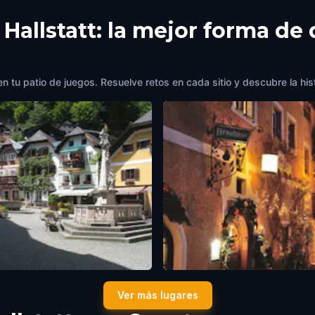
ng eintauchen möchte.
 Hallstatt: la mejor forma de
die interessanten Fakten
llstatt sind interessant
uf jeden Fall lesenswert!
en tu patio de juegos. Resuelve retos en cada sitio y descubre la hist
Platz 47
Hallstatt Brauhaus
Ver más lugares
tt
,
Austria
Hallstatt
,
Austria