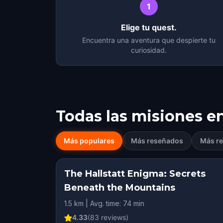
1
Elige tu quest.
Encuentra una aventura que despierte tu
curiosidad.
Todas las misiones e
Más populares
Más reseñados
Más re
The Hallstatt Enigma: Secrets
Beneath the Mountains
1.5 km | Avg. time: 74 min
4.33
(
83
reviews)