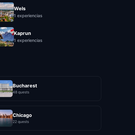
Wels
1
experiencias
Kaprun
1
experiencias
Bucharest
48 quests
Chicago
22 quests