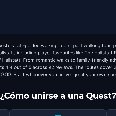
Questo's self-guided walking tours, part walking tour,
lstatt, including player favourites like The Hallstat
 Hallstatt. From romantic walks to family-friendly ad
uests 4.4 out of 5 across 92 reviews. The routes cov
t €9.99. Start whenever you arrive, go at your own sp
¿Cómo unirse a una Quest