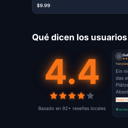
$9.99
Qué dicen los usuarios 
4.4
Ga
Fairytal
Ein n
das e
Plätz
Absol
man n
Read m
Spaz
Basado en 92+ reseñas locales
Verifie
sonde
und m
mit e