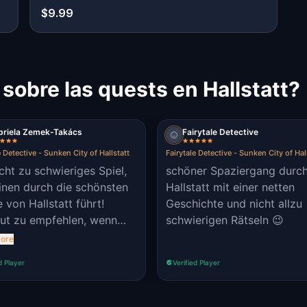
$9.99
sobre las quests en Hallstatt?
briela Zemek-Takács
Fairytale Detective
e Detective - Sunken City of Hallstatt
Fairytale Detective - Sunken City of Hal
icht zu schwieriges Spiel,
schöner Spaziergang durc
inen durch die schönsten
Hallstatt mit einer netten
e von Hallstatt führt!
Geschichte und nicht allzu
ut zu empfehlen, wenn
schwierigen Rätseln 😉
icht nur einen
ore
iergang machen möchte,
d Player
Verified Player
rn auch in eine mystische
ärchenhafte Geschichte
iner interessanten