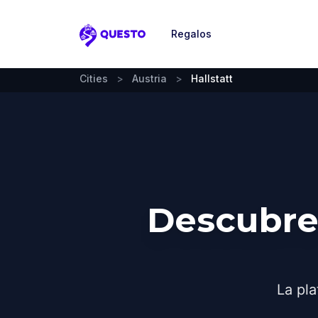
Regalos
Questo
Cities
>
Austria
>
Hallstatt
Descubre 
La pla