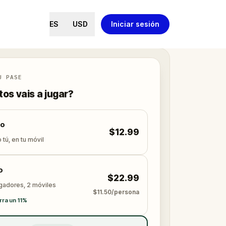
ES
USD
Iniciar sesión
U PASE
os vais a jugar?
lo
$12.99
 tú, en tu móvil
o
$22.99
ugadores, 2 móviles
$11.50/persona
ra un 11%