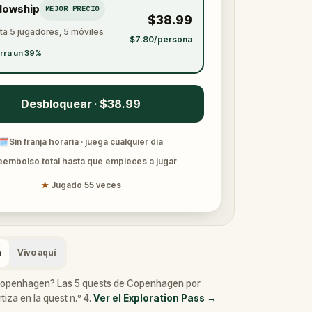
llowship
MEJOR PRECIO
$38.99
ta 5 jugadores, 5 móviles
$7.80/persona
rra un 39%
Desbloquear · $38.99
🗓
Sin franja horaria · juega cualquier día
eembolso total hasta que empieces a jugar
★
Jugado 55 veces
a
Vivo aquí
Copenhagen? Las 5 quests de Copenhagen por
iza en la quest n.º 4.
Ver el Exploration Pass
→