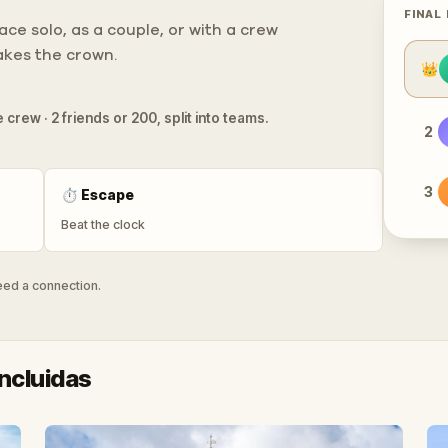
FINAL
ce solo, as a couple, or with a crew
takes the crown.
👑
 crew · 2 friends or 200, split into teams.
2
3
⏱
Escape
Beat the clock
need a connection.
ncluidas