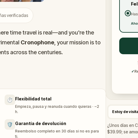
Fe
Has
as verificadas
Aho
here time travel is real—and you're the
rimental
Cronophone
, your mission is to
ts across the centuries.
 past could change the future. Your task?
✓
R
nd help ensure history stays on track.
Flexibilidad total
⏱️
. Don’t leave a trace.
Empieza, pausa y reanuda cuando quieras · ~2
h.
Estoy de visit
Garantía de devolución
🛡️
¿Unos días en 
Reembolso completo en 30 días si no es para
$39.99; se amort
ti.