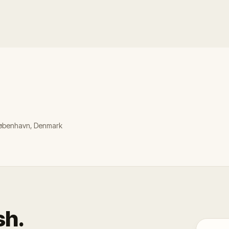
 København, Denmark
sh.