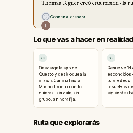
Thomas Tegner creó esta misión · la rut
Conoce al creador
Lo que vas a hacer en realida
01
02
Descarga la app de
Resuelve 14
Questo y desbloquea la
escondidos e
misión. Camina hasta
tu alrededor
Marmorbroen cuando
resuelvas de
quieras · sin guía, sin
siguiente ubi
grupo, sin hora fija.
Ruta que explorarás
Final
Inicio