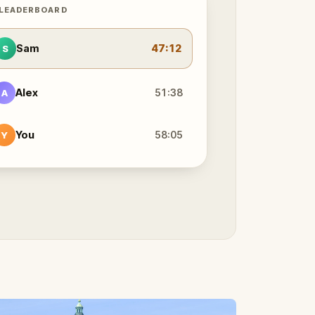
 LEADERBOARD
Sam
47:12
S
Alex
51:38
A
You
58:05
Y