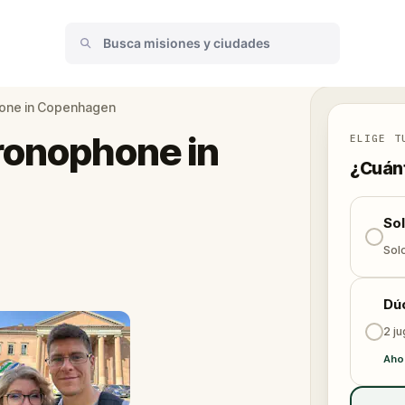
hone in Copenhagen
ronophone in
ELIGE T
¿Cuánt
So
Solo
Dú
2 j
Ahor