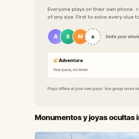
Everyone plays on their own phone · ra
of any size. First to solve every clue 
+
A
S
M
Invite your whole
🧭
Adventure
Your pace, no timer
Plays offline at your own pace · live group races 
Monumentos y joyas ocultas i