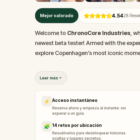
4.54
Mejor valorado
28
Reseñ
Welcome to
ChronoCore Industries
, w
newest beta tester! Armed with the expe
explore Copenhagen’s most iconic momen
But be careful: every step you take in the
Leer más
Visit key sites, solve temporal puzzles, a
Acceso instantáneo
⚡
The timeline depends on you. Travel smart
Reserva ahora y empieza al instante: sin
esperar a un guía.
14 retos por ubicación
🧩
Resuélvelos para desbloquear historias
ocultas y lugares secretos.