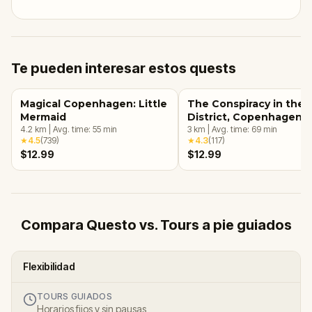
Te pueden interesar estos quests
Magical Copenhagen: Little
The Conspiracy in the 
Mermaid
District, Copenhagen
4.2
km
|
Avg. time:
55
min
3
km
|
Avg. time:
69
min
★
4.5
(
739
)
★
4.3
(
117
)
$12.99
$12.99
Compara Questo vs. Tours a pie guiados
Flexibilidad
TOURS GUIADOS
Horarios fijos y sin pausas