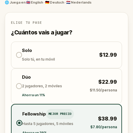
otherworldly.
🌐
Juega en
🇬🇧 English · 🇩🇪 Deutsch · 🇳🇱 Nederlands
Grab your friends or family, open your mind, and step
into a playful journey where every step brings you
closer to Nana - and to the wild heart of
ELIGE TU PASE
Copenhagen.
¿Cuántos vais a jugar?
Solo
$12.99
Solo tú, en tu móvil
Dúo
$22.99
2 jugadores, 2 móviles
$11.50/persona
Ahorra un 11%
Fellowship
MEJOR PRECIO
$38.99
Hasta 5 jugadores, 5 móviles
$7.80/persona
Ahorra un 39%