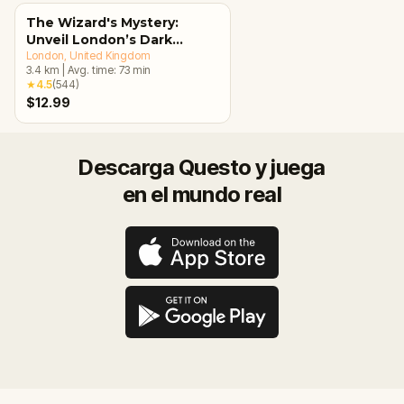
The Wizard's Mystery:
Unveil London’s Dark
Secrets Escape Game
London
, United Kingdom
3.4
km
|
Avg. time:
73
min
★
4.5
(
544
)
$12.99
Descarga Questo y juega
en el mundo real