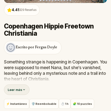
4.41
329
Reseñas
Copenhagen Hippie Freetown
Christiania
Escrito por Fergus Doyle
Something strange is happening in Copenhagen. You
were supposed to meet Nana, but she’s vanished,
leaving behind only a mysterious note and a trail into
the heart of Christiania.
In
Copenhagen Hippie Freetown Christiania
, you’ll
Leer más
follow real-world clues, solve puzzles, and uncover
the colorful, free-spirited magic hidden in this
legendary neighborhood. Expect unexpected art,
⚡ Instantáneo
🛡 Reembolsable
⏱ 1 h
🧩 10 puzzles
secret corners, and a few surprises that feel almost