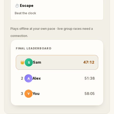
⏱
Escape
Beat the clock
Plays offline at your own pace · live group races need a
connection.
FINAL LEADERBOARD
👑
Sam
47:12
S
2
Alex
51:38
A
3
You
58:05
Y