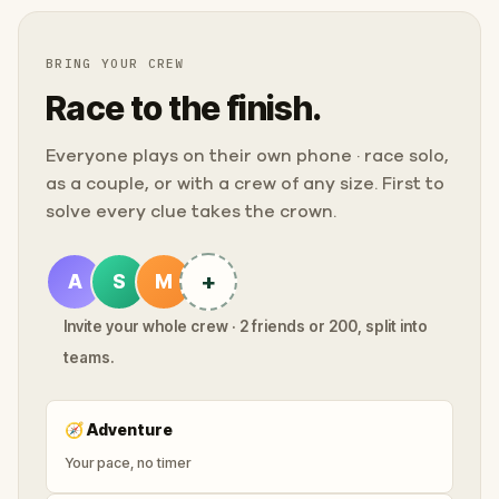
BRING YOUR CREW
Race to the finish.
Everyone plays on their own phone · race solo,
as a couple, or with a crew of any size. First to
solve every clue takes the crown.
+
A
S
M
Invite your whole crew · 2 friends or 200, split into
teams.
🧭
Adventure
Your pace, no timer