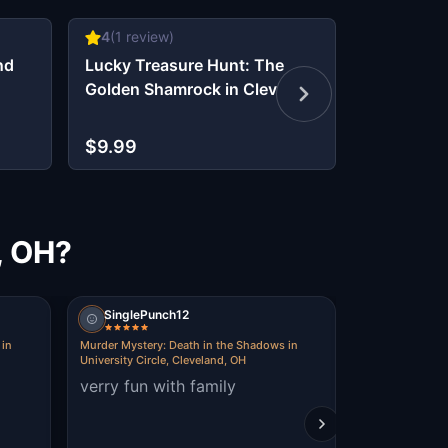
4
(
1
review)
4.92
(
12
r
nd
Lucky Treasure Hunt: The
Misterio de
Golden Shamrock in Cleveland
en una so
$9.99
$9.99
, OH?
SinglePunch12
Lori Snide
 in
Murder Mystery: Death in the Shadows in
Murder Mystery
University Circle, Cleveland, OH
University Circl
verry fun with family
My nephew 