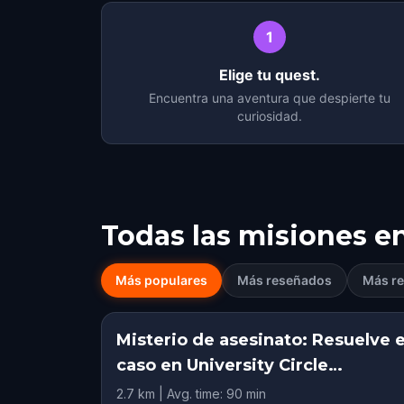
1
Elige tu quest.
Encuentra una aventura que despierte tu
curiosidad.
Todas las misiones e
Más populares
Más reseñados
Más re
Misterio de asesinato: Resuelve e
caso en University Circle
Cleveland, OH
2.7 km | Avg. time: 90 min