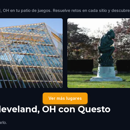
 OH en tu patio de juegos. Resuelve retos en cada sitio y descubre l
land Botanical Garden
Cleveland Museum of Art
Ver más lugares
and, OH
,
United States of America
Cleveland, OH
,
United States of Ame
leveland, OH con Questo
rlo.