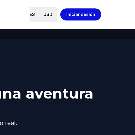
ES
USD
Iniciar sesión
una aventura
o real.