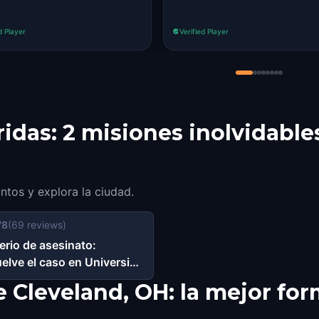
d Player
Verified Player
rridas: 2 misiones inolvidabl
untos y explora la ciudad.
78
(
69
reviews)
erio de asesinato:
elve el caso en University
le Cleveland, OH
e Cleveland, OH: la mejor fo