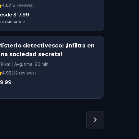
4.67
(
3
reviews)
esde $17.99
ULTIJUGADOR
isterio detectivesco: ¡Infiltra en
una sociedad secreta!
.9 km | Avg. time: 90 min
4.92
(
12
reviews)
9.99