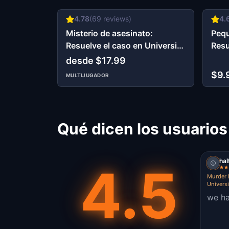
4.78
(
69
reviews)
4.
Misterio de asesinato:
Pequ
Resuelve el caso en University
Resu
Circle Cleveland, OH
sent
desde $17.99
Clev
$9.
MULTIJUGADOR
Qué dicen los usuarios
hal
4.5
Murder 
Universi
we ha