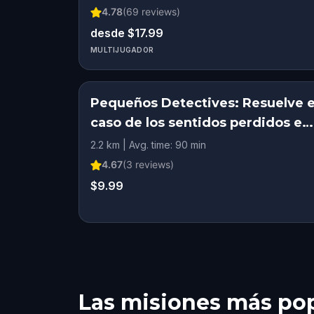
4.78
(
69
reviews)
desde $17.99
MULTIJUGADOR
Pequeños Detectives: Resuelve e
caso de los sentidos perdidos en
Cleveland, OH
2.2 km | Avg. time: 90 min
4.67
(
3
reviews)
$9.99
Las misiones más po