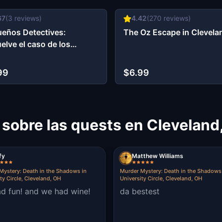
67
(
3
reviews)
4.42
(
270
reviews)
eños Detectives:
The Oz Escape in Clevela
elve el caso de los
idos perdidos en
eland, OH
99
$6.99
 sobre las quests en Cleveland
fy
Matthew Williams
Mystery: Death in the Shadows in
Murder Mystery: Death in the Shadows
ty Circle, Cleveland, OH
University Circle, Cleveland, OH
d fun! and we had wine!
da bestest