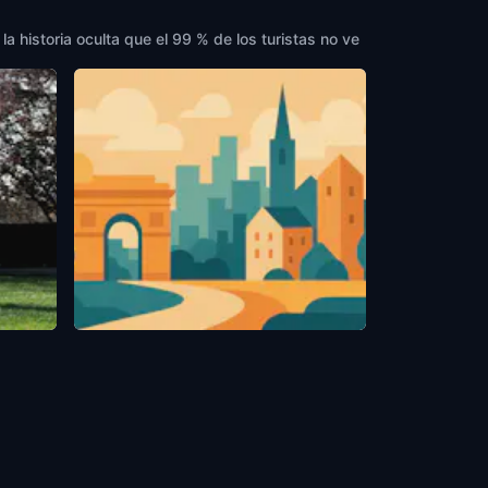
a historia oculta que el 99 % de los turistas no ve
Thwing Center
rica
Cleveland, OH
,
United States of America