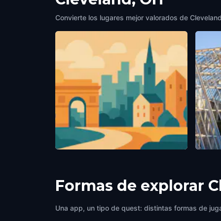
Convierte los lugares mejor valorados de Cleveland,
Fine Arts Garden
Cleve
Cleveland, OH
,
United States of America
Clevel
Formas de explorar C
Una app, un tipo de quest: distintas formas de juga