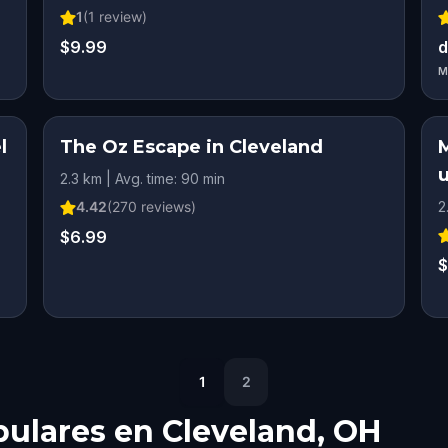
1
(
1
review)
$9.99
d
M
l
The Oz Escape in Cleveland
M
2.3 km | Avg. time: 90 min
4.42
(
270
reviews)
2
$6.99
$
1
2
pulares en
Cleveland, OH