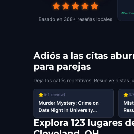
Verifie
Basado en 368+ reseñas locales
Adiós a las citas abu
para parejas
Deja los cafés repetitivos. Resuelve pistas j
5
(
1
review)
4.
Murder Mystery: Crime on
Mist
Date Night in University
Resu
Circle, Cleveland, OH
Circ
Explora 123 lugares d
Cleveland, OH