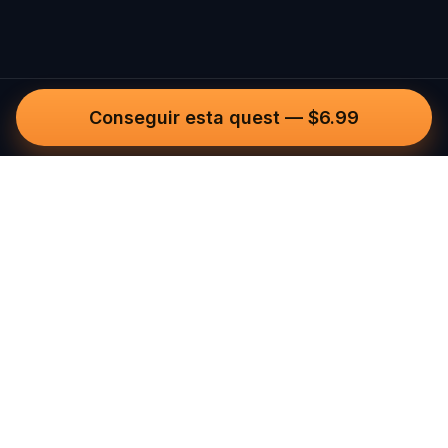
Conseguir esta quest
—
$6.99
Questo
In un mondo sempre più digitale,
Questo ti riporta a ciò che è reale. Le
nostre quest ti invitano a uscire,
connetterti con le persone e creare
ricordi indimenticabili – una città alla