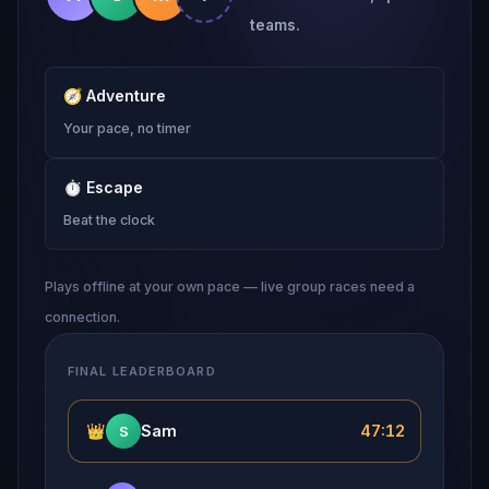
teams.
🧭
Adventure
Your pace, no timer
⏱
Escape
Beat the clock
Plays offline at your own pace — live group races need a
connection.
FINAL LEADERBOARD
👑
Sam
47:12
S