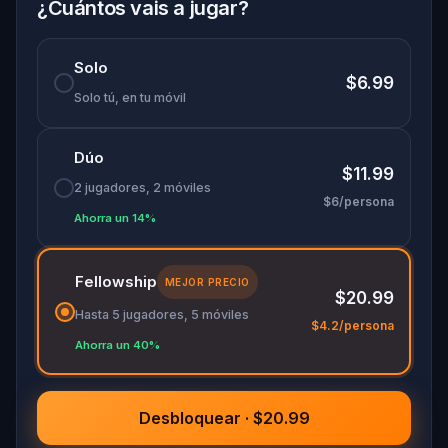
Ah... y cuando lo hagas, no olvides dar las gracias.
¿Cuántos vais a jugar?
Solo
$6.99
Solo tú, en tu móvil
Dúo
$11.99
2 jugadores, 2 móviles
$6/persona
Ahorra un 14%
Fellowship
MEJOR PRECIO
$20.99
Hasta 5 jugadores, 5 móviles
$4.2/persona
Ahorra un 40%
Desbloquear · $20.99