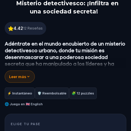
Misterio detectivesco: ¡Infiltra en
una sociedad secreta!
Misterio detectivesco: ¡Infiltra en una sociedad sec
4.42
12
Reseñas
Adéntrate en el mundo encubierto de un misterio
detectivesco urbano, donde tu misión es
desenmascarar a una poderosa sociedad
secreta que ha manipulado a los líderes y ha
dado forma a los acontecimientos mundiales
Leer más
desde las sombras durante siglos.
Un informante ha aparecido con información
explosiva, que te atrae a un juego de engaño y
⚡ Instantáneo
🛡 Reembolsable
🧩 12 puzzles
descubrimiento de alto riesgo.
Tu tarea:
🌐
Juega en
🇬🇧 English
seguir las pistas, descifrar los códigos y
adelantarte a su próximo gran plan.
¿Serás tú quien desenmascare a la sociedad y
ELIGE TU PASE
revele la verdad?