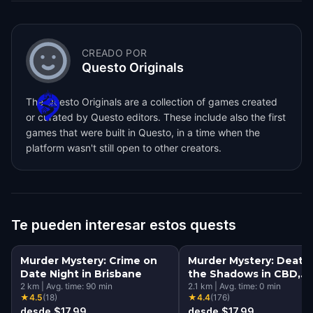
CREADO POR
Questo Originals
The Questo Originals are a collection of games created
or curated by Questo editors. These include also the first
games that were built in Questo, in a time when the
platform wasn't still open to other creators.
Te pueden interesar estos quests
Murder Mystery: Crime on
Murder Mystery: Death 
Date Night in Brisbane
the Shadows in CBD,
2
km
|
Avg. time:
90
min
Brisbane
2.1
km
|
Avg. time:
0
min
★
4.5
(
18
)
★
4.4
(
176
)
desde $17.99
desde $17.99